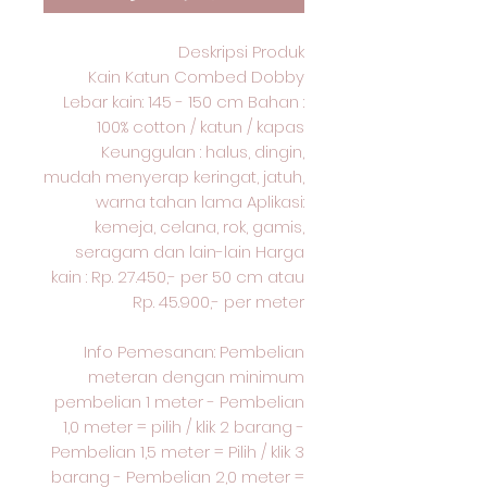
Deskripsi Produk
Kain Katun Combed Dobby
Lebar kain: 145 - 150 cm Bahan :
100% cotton / katun / kapas
Keunggulan : halus, dingin,
mudah menyerap keringat, jatuh,
warna tahan lama Aplikasi:
kemeja, celana, rok, gamis,
seragam dan lain-lain Harga
kain : Rp. 27.450,- per 50 cm atau
Rp. 45.900,- per meter
Info Pemesanan: Pembelian
meteran dengan minimum
pembelian 1 meter - Pembelian
1,0 meter = pilih / klik 2 barang -
Pembelian 1,5 meter = Pilih / klik 3
barang - Pembelian 2,0 meter =