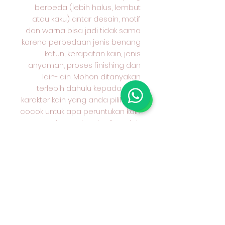
berbeda (lebih halus, lembut
atau kaku) antar desain, motif
dan warna bisa jadi tidak sama
karena perbedaan jenis benang
katun, kerapatan kain, jenis
anyaman, proses finishing dan
lain-lain. Mohon ditanyakan
terlebih dahulu kepada kami
karakter kain yang anda pilih dan
cocok untuk apa peruntukan kain
tersebut. Terima kasih sudah
berkunjung ke toko kami &
selamat berbelanja. 😄