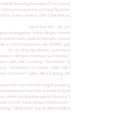
d Motif Benang Berwarna (Yarn Dyed)
ng-Orang Karena Kainnya Yang Nyaman,
Halus, Adem,Lembut, dan Tidak BerLulu
Lebar kain: 145 - 150 cm
kapas Keunggulan : halus, dingin, mudah
na tahan lama Aplikasi: kemeja, celana,
ain Contoh harga kain : Rp. 22.950,- per
50 cm atau Rp. 45.900,- per meter
meteran dengan minimum pembelian 1
r = pilih / klik 2 barang - Pembelian 1,5
rang - Pembelian 2,0 meter = pilih / klik 4
 3,0 meter = pilih / klik 6 barang... dst -
uatan Kemeja standar lengan panjang
ntuk pembuatan Kemeja standar lengan
kain untuk pembuatan gamis standar 3
esain / motif dalam kolom keterangan -
ong / dibeli tidak dapat dikembalikan.