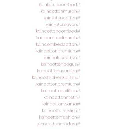
#kainkatuncombed
#kaincottonmurah
#kainkatuncotton
#kainkatunrayon
#kaincottoncombed
#kaincombedmurah
#kaincombedcotton
#kaincottonpremium
#kainhaluscotton
#kaincottonbagus
#kaincottonnyaman
#kaincottonberkualitas
#kaincottonpremium
#kaincottonpilihan
#kaincottonmotif
#kaincottonwarna
#kaincottonstylish
#kaincottonfashion
#kaincottonmodern.