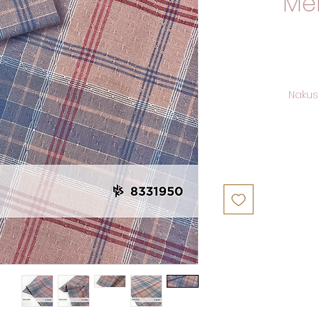
Men
Nakus