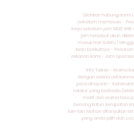
Silahkan hubungi kami 
sebelum memesan. - Pesa
kerja sebelum jam 14:00 WIB 
jam tersebut akan dikiri
masuk hari Sabtu / Minggu 
kerja berikutnya. - Pesana
rekanan kami. - Jam operasion
Info Teknis: - Warna k
dengan warna asli karen
pencahayaan. - Ketebalan 
tekstur yang berbeda (lebih
motif dan warna bisa j
benang katun, kerapatan kai
lain-lain. Mohon ditanyakan te
yang anda pilih dan coc