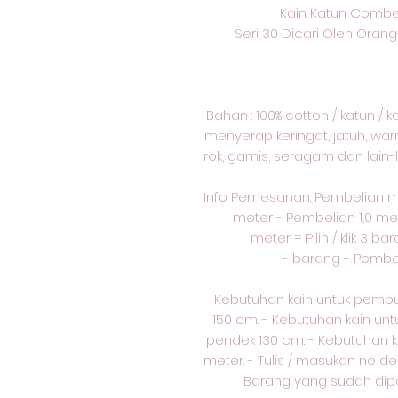
Kain Katun Combe
Seri 30 Dicari Oleh Ora
Bahan : 100% cotton / katun / 
menyerap keringat, jatuh, war
rok, gamis, seragam dan lain-l
Info Pemesanan: Pembelian 
meter - Pembelian 1,0 mete
meter = Pilih / klik 3 ba
barang - Pembelian
Kebutuhan kain untuk pemb
150 cm. - Kebutuhan kain u
pendek 130 cm. - Kebutuhan 
meter. - Tulis / masukan no d
Barang yang sudah dipot