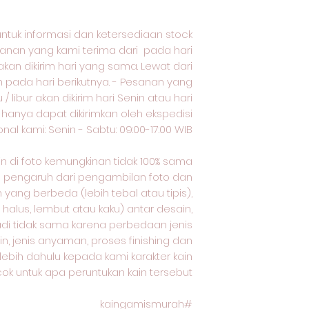
untuk informasi dan ketersediaan stock
nan yang kami terima dari pada hari
akan dikirim hari yang sama. Lewat dari
m pada hari berikutnya. - Pesanan yang
/ libur akan dikirim hari Senin atau hari
n hanya dapat dikirimkan oleh ekspedisi
al kami: Senin - Sabtu: 09:00-17:00 WIB.
ain di foto kemungkinan tidak 100% sama
a pengaruh dari pengambilan foto dan
yang berbeda (lebih tebal atau tipis),
 halus, lembut atau kaku) antar desain,
adi tidak sama karena perbedaan jenis
n, jenis anyaman, proses finishing dan
rlebih dahulu kepada kami karakter kain
ok untuk apa peruntukan kain tersebut.
#kaingamismurah