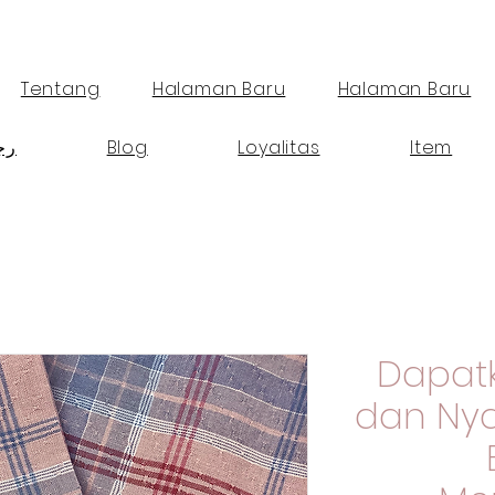
Tentang
Halaman Baru
Halaman Baru
Item
Loyalitas
Blog
رج
Dapatk
dan Ny