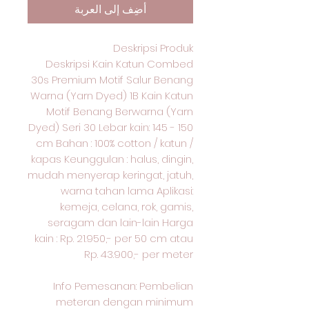
أضِف إلى العربة
Deskripsi Produk
Deskripsi Kain Katun Combed
30s Premium Motif Salur Benang
Warna (Yarn Dyed) 1B Kain Katun
Motif Benang Berwarna (Yarn
Dyed) Seri 30 Lebar kain: 145 - 150
cm Bahan : 100% cotton / katun /
kapas Keunggulan : halus, dingin,
mudah menyerap keringat, jatuh,
warna tahan lama Aplikasi:
kemeja, celana, rok, gamis,
seragam dan lain-lain Harga
kain : Rp. 21.950,- per 50 cm atau
Rp. 43.900,- per meter
Info Pemesanan: Pembelian
meteran dengan minimum