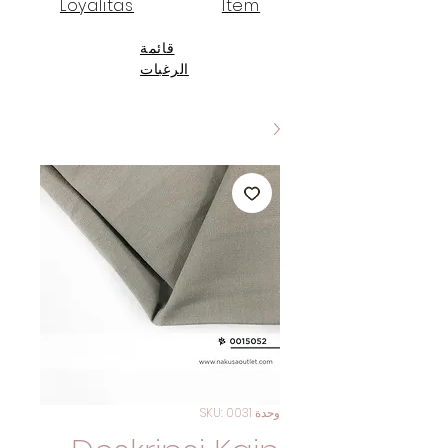
Loyalitas
Item
قائمة
الرغبات
وحدة SKU: 0031