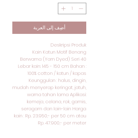
أضِف إلى العربة
Deskripsi Produk
Kain Katun Motif Benang
Berwarna (Yarn Dyed) Seri 40
Lebar kain: 145 - 150 cm Bahan :
100% cotton / katun / kapas
Keunggulan : halus, dingin,
mudah menyerap keringat, jatuh,
warna tahan lama Aplikasi:
kemeja, celana, rok, gamis,
seragam dan lain-lain Harga
kain : Rp. 23.950,- per 50 cm atau
Rp. 47.900,- per meter