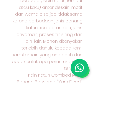
berbeda (lebih halus, lembut
atau kaku) antar desain, motif
dan warna bisa jadi tidak sama
karena perbedaan jenis benang
katun, kerapatan kain, jenis
anyaman, proses finishing dan
lain-lain. Mohon ditanyakan
terlebih dahulu kepada kami
karakter kain yang anda pilih dan
cocok untuk apa peruntukan kain
tersebut.
Kain Katun Combed Motif
Benang Berwarna (Yarn Dyed)
Seri 30
Hub Admin kami sebelum
Transfer Wa 08970777775