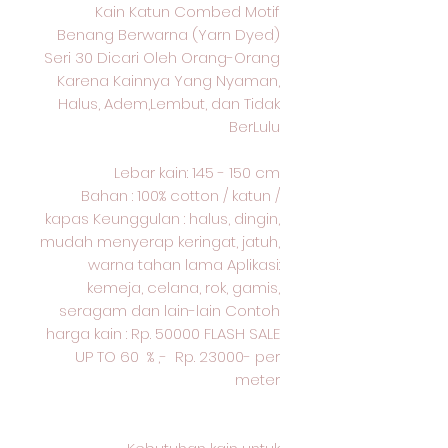
Kain Katun Combed Motif
Benang Berwarna (Yarn Dyed)
Seri 30 Dicari Oleh Orang-Orang
Karena Kainnya Yang Nyaman,
Halus, Adem,Lembut, dan Tidak
BerLulu
Lebar kain: 145 - 150 cm
Bahan : 100% cotton / katun /
kapas Keunggulan : halus, dingin,
mudah menyerap keringat, jatuh,
warna tahan lama Aplikasi:
kemeja, celana, rok, gamis,
seragam dan lain-lain Contoh
harga kain : Rp. 50000 FLASH SALE
UP TO 60 % ,- Rp. 23000- per
meter