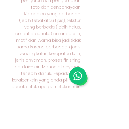
pengaruh dari pengambilan
foto dan pencahayaan.
- Ketebalan yang berbeda
(lebih tebal atau tipis), tekstur
yang berbeda (lebih halus,
lembut atau kaku) antar desain,
motif dan warna bisa jadi tidak
sama karena perbedaan jenis
benang katun, kerapatan kain,
jenis anyaman, proses finishing
dan lain-lain. Mohon ditanyakan
terlebih dahulu kepada kami
karakter kain yang anda pilih dan
cocok untuk apa peruntukan kain
tersebut.
Terima kasih sudah berkunjung
ke toko kami & selamat
berbelanja. 😄