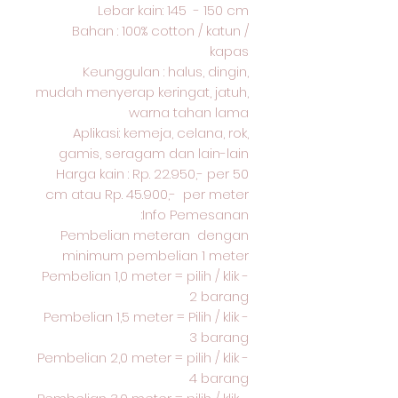
Lebar kain: 145 - 150 cm
Bahan : 100% cotton / katun /
kapas
Keunggulan : halus, dingin,
mudah menyerap keringat, jatuh,
warna tahan lama
Aplikasi: kemeja, celana, rok,
gamis, seragam dan lain-lain
Harga kain : Rp. 22.950,- per 50
cm atau Rp. 45.900,- per meter
Info Pemesanan:
Pembelian meteran dengan
minimum pembelian 1 meter
- Pembelian 1,0 meter = pilih / klik
2 barang
- Pembelian 1,5 meter = Pilih / klik
3 barang
- Pembelian 2,0 meter = pilih / klik
4 barang