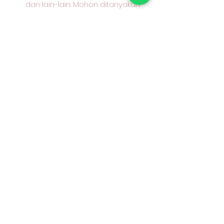
dan lain-lain. Mohon ditanyakan
terlebih dahulu kepada kami
karakter kain yang anda pilih dan
cocok untuk apa peruntukan kain
tersebut.
Terima kasih sudah berkunjung
ke toko kami & selamat
berbelanja. 😄