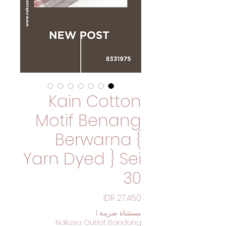
Kain Cotton
Motif Benang
Berwarna {
Yarn Dyed } Sei
30
السعر
مستثناة ضريبة
|
Nakusa Outlet Bandung