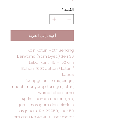
الكمية
*
أضِف إلى العربة
Kain Katun Motif Benang
Berwarna (Yarn Dyed) Seri 30
Lebar kain: 145 - 150 cm
Bahan : 100% cotton / katun /
kapas
Keunggulan : halus, dingin,
mudah menyerap keringat, jatuh,
warna tahan lama
Aplikasi: kemeja, celana, rok,
gamis, seragam dan lain-lain
Harga kain : Rp. 22.950,- per 50
cm atau Rp. 45.900,- per meter