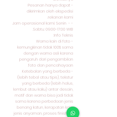
- Pesanan hanya dapat
dikirimkan oleh ekspedisi
rekanan kami.
- Jam operasional kami: Senin -
Sabtu: 09:00-17:00 WIB.
Info Teknis:
- Warna kain di foto
kemungkinan tidak 100% sama
dengan warna asli karena
pengaruh dari pengambilan
foto dan pencahayaan.
- Ketebalan yang berbeda
(lebih tebal atau tipis), tekstur
yang berbeda (lebih halus,
lembut atau kaku) antar desain,
motif dan warna bisa jadi tidak
sama karena perbedaan jenis
benang katun, kerapatan kain,
jenis anyaman, proses finishing