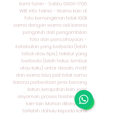
kami: Senin - Sabtu: 09:00-17:00
WIB. Info Teknis: - Warna kain di
foto kemungkinan tidak 100%
sama dengan warna asli karena
pengaruh dari pengambilan
foto dan pencahayaan. -
Ketebalan yang berbeda (lebih
tebal atau tipis), tekstur yang
berbeda (lebih halus, lembut
atau kaku) antar desain, motif
dan warna bisa jadi tidak sama
karena perbedaan jenis benang
katun, kerapatan kain, jenis
anyaman, proses finishing dan
lain-lain. Mohon ditanyakan
terlebih dahulu kepada kami
karakter kain yang anda pilih dan
cocok untuk apa peruntukan kain
tersebut. Terima kasih sudah