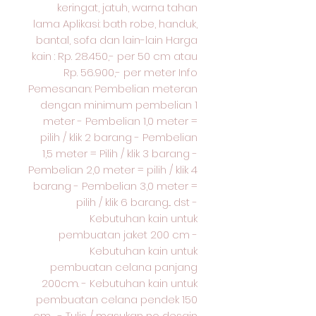
keringat, jatuh, warna tahan
lama Aplikasi: bath robe, handuk,
bantal, sofa dan lain-lain Harga
kain : Rp. 28.450,- per 50 cm atau
Rp. 56.900,- per meter Info
Pemesanan: Pembelian meteran
dengan minimum pembelian 1
meter - Pembelian 1,0 meter =
pilih / klik 2 barang - Pembelian
1,5 meter = Pilih / klik 3 barang -
Pembelian 2,0 meter = pilih / klik 4
barang - Pembelian 3,0 meter =
pilih / klik 6 barang... dst -
Kebutuhan kain untuk
pembuatan jaket 200 cm -
Kebutuhan kain untuk
pembuatan celana panjang
200cm. - Kebutuhan kain untuk
pembuatan celana pendek 150
cm. . - Tulis / masukan no desain