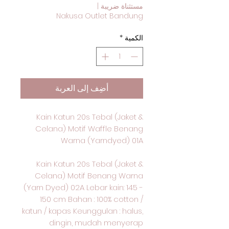
مستثناة ضريبة
|
Nakusa Outlet Bandung
الكمية
*
أضِف إلى العربة
Kain Katun 20s Tebal (Jaket &
Celana) Motif Waffle Benang
Warna (Yarndyed) 01A
Kain Katun 20s Tebal (Jaket &
Celana) Motif Benang Warna
(Yarn Dyed) 02A Lebar kain: 145 -
150 cm Bahan : 100% cotton /
katun / kapas Keunggulan : halus,
dingin, mudah menyerap