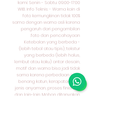
kami: Senin - Sabtu: 09:00-17:00
WIB. Info Teknis: - Warna kain di
foto kemungkinan tidak 100%
sama dengan warna asli karena
pengaruh dari pengambilan
foto dan pencahayaan.
- Ketebalan yang berbeda
(lebih tebal atau tipis), tekstur
yang berbeda (lebih halus,
lembut atau kaku) antar desain,
motif dan warna bisa jadi tidak
sama karena perbedaan jenis
benang katun, kerapatan kain,
jenis anyaman, proses finishing
dan lain-lain. Mohon ditanyakan
terlebih dahulu kepada kami
karakter kain yang anda pilih dan
cocok untuk apa peruntukan kain
tersebut.