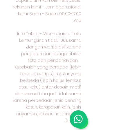
dapat dikirimkan oleh ekspedisi
rekanan kami. - Jam operasional
kami: Senin - Sabtu: 09:00-17:00
WIB.
Info Teknis: - Warna kain di foto
kemungkinan tidak 100% sama
dengan warna asli karena
pengaruh dari pengambilan
foto dan pencahayaan. -
Ketebalan yang berbeda (lebih
tebal atau tipis), tekstur yang
berbeda (lebih halus, lembut
atau kaku) antar desain, motif
dan warna bisa jadi tidak sama
karena perbedaan jenis benang
katun, kerapatan kain, jenis
anyaman, proses finishing dan
lain-lain.