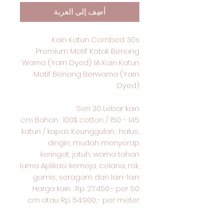
أضِف إلى العربة
Kain Katun Combed 30s
Premium Motif Kotak Benang
Warna (Yarn Dyed) 1A Kain Katun
Motif Benang Berwarna (Yarn
Dyed)
Seri 30 Lebar kain:
145 - 150 cm Bahan : 100% cotton /
katun / kapas Keunggulan : halus,
dingin, mudah menyerap
keringat, jatuh, warna tahan
lama Aplikasi: kemeja, celana, rok,
gamis, seragam dan lain-lain
Harga kain : Rp. 27.450,- per 50
cm atau Rp. 54.900,- per meter