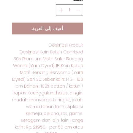
أضِف إلى العربة
Deskripsi Produk
Deskripsi Kain Katun Combed
30s Premium Motif Salur Benang
Warna (Yarn Dyed) 1B Kain Katun
Motif Benang Berwarna (Yarn
Dyed) Seri 30 Lebar kain: 145 - 150
cm Bahan : 100% cotton / katun /
kapas Keunggulan : halus, dingin,
mudah menyerap keringat, jatuh,
warna tahan lama Aplikasi:
kemeja, celana, rok, gamis,
seragam dan lain-lain Harga
kain : Rp. 21.950,- per 50 cm atau