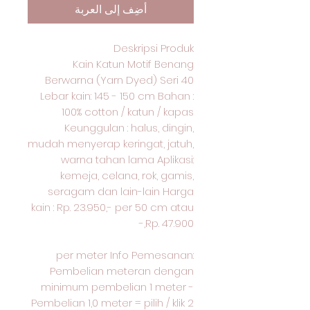
أضِف إلى العربة
Deskripsi Produk
Kain Katun Motif Benang
Berwarna (Yarn Dyed) Seri 40
Lebar kain: 145 - 150 cm Bahan :
100% cotton / katun / kapas
Keunggulan : halus, dingin,
mudah menyerap keringat, jatuh,
warna tahan lama Aplikasi:
kemeja, celana, rok, gamis,
seragam dan lain-lain Harga
kain : Rp. 23.950,- per 50 cm atau
Rp. 47.900,-
per meter Info Pemesanan:
Pembelian meteran dengan
minimum pembelian 1 meter -
Pembelian 1,0 meter = pilih / klik 2