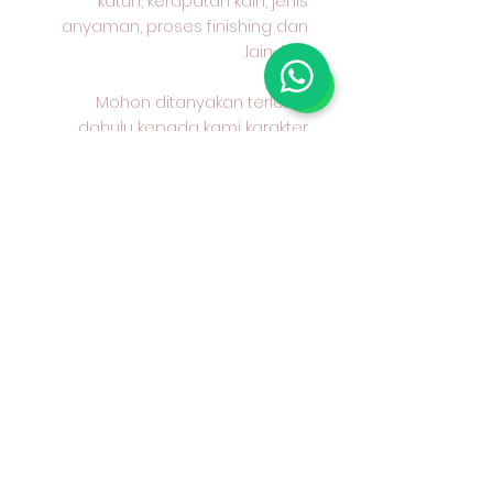
katun, kerapatan kain, jenis
anyaman, proses finishing dan
lain-lain.
Mohon ditanyakan terlebih
dahulu kepada kami karakter
kain yang anda pilih dan cocok
untuk apa peruntukan kain
tersebut
#kaincottoncombed
#kaincottondobby
#nakusaoutlet
#kainkatun