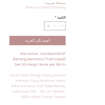
مستثناة ضريبة
|
Nakusa Outlet Bandung
الكمية
*
أضِف إلى العربة
Kain Katun Combed Motif
Benang Berwarna (Yarn Dyed)
Seri 30 Harga Grosir per 100 m
Dicari Oleh Orang-Orang Karena
Kainnya Yang Nyaman, Halus,
Adem,Lembut, dan Tidak BerLulu
Lebar kain: 145 - 150 cm Bahan :
100% cotton / katun / kapas