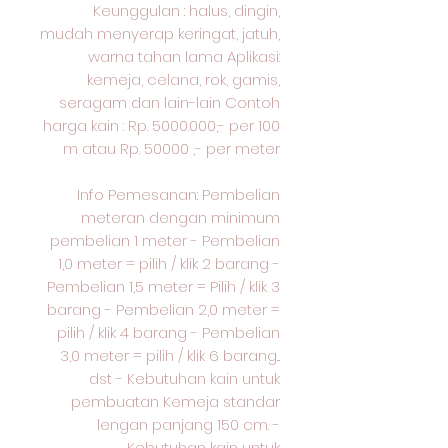
Keunggulan : halus, dingin,
mudah menyerap keringat, jatuh,
warna tahan lama Aplikasi:
kemeja, celana, rok, gamis,
seragam dan lain-lain Contoh
harga kain : Rp. 5000.000,- per 100
m atau Rp. 50000 ,- per meter
Info Pemesanan: Pembelian
meteran dengan minimum
pembelian 1 meter - Pembelian
1,0 meter = pilih / klik 2 barang -
Pembelian 1,5 meter = Pilih / klik 3
barang - Pembelian 2,0 meter =
pilih / klik 4 barang - Pembelian
3,0 meter = pilih / klik 6 barang...
dst - Kebutuhan kain untuk
pembuatan Kemeja standar
lengan panjang 150 cm. -
Kebutuhan kain untuk