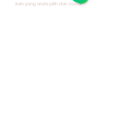
kain yang anda pilih dan cocok
untuk apa peruntukan kain
tersebut
#kaincottoncombed
#kaincottondobby
#nakusaoutlet
#kainkatun