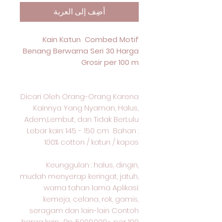
أضِف إلى العربة
Kain Katun Combed Motif
Benang Berwarna Seri 30 Harga
Grosir per 100 m
Dicari Oleh Orang-Orang Karena
Kainnya Yang Nyaman, Halus,
Adem,Lembut, dan Tidak BerLulu
Lebar kain: 145 - 150 cm Bahan :
100% cotton / katun / kapas
Keunggulan : halus, dingin,
mudah menyerap keringat, jatuh,
warna tahan lama Aplikasi:
kemeja, celana, rok, gamis,
seragam dan lain-lain Contoh
harga kain : Rp. 5000.000,- per 100