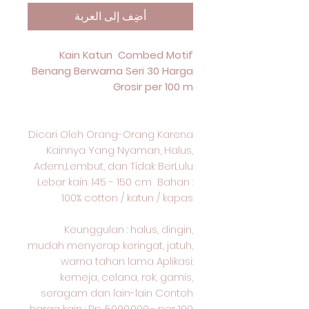
أضِف إلى العربة
Kain Katun Combed Motif
Benang Berwarna Seri 30 Harga
Grosir per 100 m
Dicari Oleh Orang-Orang Karena
Kainnya Yang Nyaman, Halus,
Adem,Lembut, dan Tidak BerLulu
Lebar kain: 145 - 150 cm Bahan :
100% cotton / katun / kapas
Keunggulan : halus, dingin,
mudah menyerap keringat, jatuh,
warna tahan lama Aplikasi:
kemeja, celana, rok, gamis,
seragam dan lain-lain Contoh
harga kain : Rp. 5000.000,- per 100