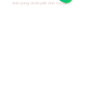
kain yang anda pilih dan cocok
untuk apa peruntukan kain
tersebut
#kaincottoncombed
#kaincottondobby
#nakusaoutlet
#kainkatun