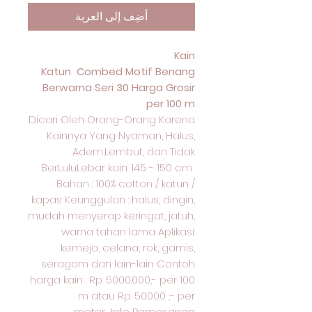
أضِف إلى العربة
Kain
Katun Combed Motif Benang
Berwarna Seri 30 Harga Grosir
per 100 m
Dicari Oleh Orang-Orang Karena
Kainnya Yang Nyaman, Halus,
Adem,Lembut, dan Tidak
BerLuluLebar kain: 145 - 150 cm
Bahan : 100% cotton / katun /
kapas Keunggulan : halus, dingin,
mudah menyerap keringat, jatuh,
warna tahan lama Aplikasi:
kemeja, celana, rok, gamis,
seragam dan lain-lain Contoh
harga kain : Rp. 5000.000,- per 100
m atau Rp. 50000 ,- per
meter Info Pemesanan: