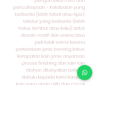
pengambilan foto dan
pencahayaan. - Ketebalan yang
berbeda (lebih tebal atau tipis),
tekstur yang berbeda (lebih
halus, lembut atau kaku) antar
desain, motif dan warna bisa
jadi tidak sama karena
perbedaan jenis benang katun,
kerapatan kain, jenis anyaman,
proses finishing dan lain-lain.
Mohon ditanyakan terlebih
dahulu kepada kami karakter
kain yang anda pilih dan cocok
untuk apa peruntukan kain
tersebut #kaincottoncombed#k
aincottondobby#nakusaoutlet