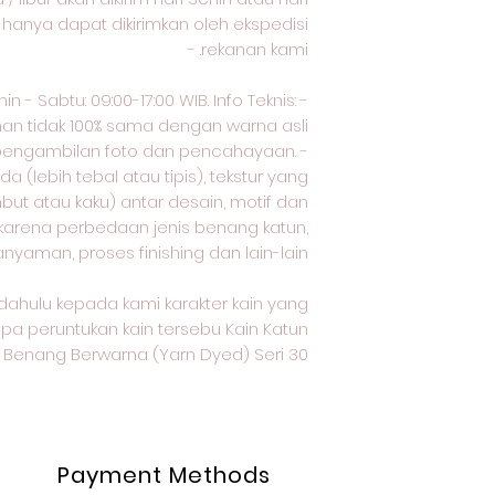
n hanya dapat dikirimkan oleh ekspedisi
rekanan kami. -
 - Sabtu: 09:00-17:00 WIB. Info Teknis: -
nan tidak 100% sama dengan warna asli
pengambilan foto dan pencahayaan. -
 (lebih tebal atau tipis), tekstur yang
but atau kaku) antar desain, motif dan
 karena perbedaan jenis benang katun,
anyaman, proses finishing dan lain-lain.
dahulu kepada kami karakter kain yang
apa peruntukan kain tersebu Kain Katun
Benang Berwarna (Yarn Dyed) Seri 30
Payment Methods