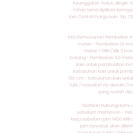
Keunggulan : halus, dingin,
tahan lama Aplikasi: kemeja
lain Contoh harga kain : Rp. 2
Info Pemesanan: Pembelian 
meter - Pembelian 1,0 mete
meter = Pilih / klik 3 ba
barang - Pembelian 3,0 meter =
kain untuk pembuatan Kem
Kebutuhan kain untuk pem
130 cm. - Kebutuhan kain unt
Tulis / masukan no desain / 
yang sudah dipo
Silahkan hubungi kami 
sebelum memesan. - Pesa
kerja sebelum jam 14:00 WIB 
jam tersebut akan dikiri
masuk hari Sabtu / Minggu 