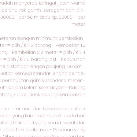
 mudah menyerap keringat, jatuh, warna
, celana, rok, gamis, seragam dan lain-
.500.000,- per 50 m atau Rp. 50000 ,- per
meter
meteran dengan minimum pembelian 1
r = pilih / klik 2 barang - Pembelian 1,5
rang - Pembelian 2,0 meter = pilih / klik 4
 pilih / klik 6 barang... dst - Kebutuhan
eja standar lengan panjang 150 cm. -
buatan Kemeja standar lengan pendek
uk pembuatan gamis standar 3 meter. -
motif dalam kolom keterangan - Barang
tong / dibeli tidak dapat dikembalikan.
untuk informasi dan ketersediaan stock
nan yang kami terima dari pada hari
akan dikirim hari yang sama. Lewat dari
m pada hari berikutnya. - Pesanan yang
/ libur akan dikirim hari Senin atau hari