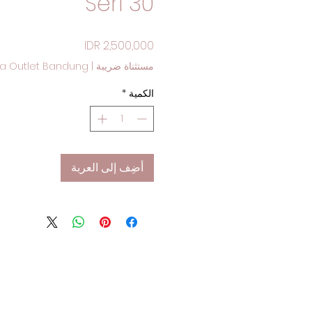
Seri 30
السعر
مستثناة ضريبة
|
a Outlet Bandung
الكمية
*
أضِف إلى العربة