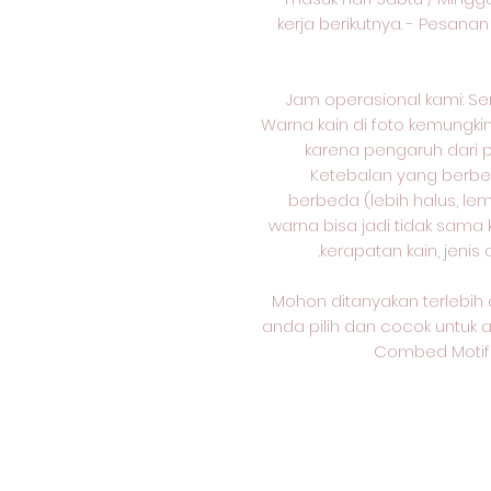
kerja berikutnya. - Pesana
Jam operasional kami: Senin
Warna kain di foto kemungki
karena pengaruh dari 
Ketebalan yang berbeda
berbeda (lebih halus, lem
warna bisa jadi tidak sama
kerapatan kain, jenis 
Mohon ditanyakan terlebih 
anda pilih dan cocok untuk 
Combed Motif 