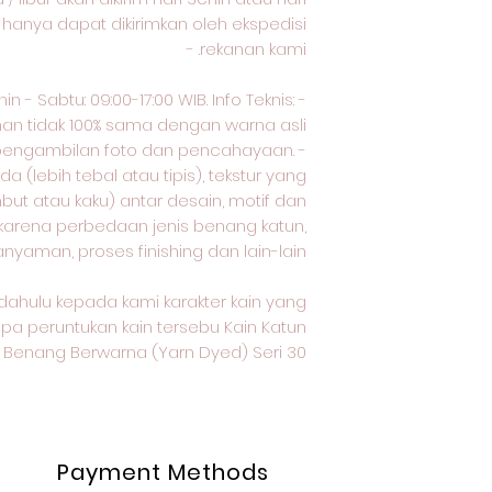
n hanya dapat dikirimkan oleh ekspedisi
rekanan kami. -
 - Sabtu: 09:00-17:00 WIB. Info Teknis: -
nan tidak 100% sama dengan warna asli
pengambilan foto dan pencahayaan. -
 (lebih tebal atau tipis), tekstur yang
but atau kaku) antar desain, motif dan
 karena perbedaan jenis benang katun,
anyaman, proses finishing dan lain-lain.
dahulu kepada kami karakter kain yang
apa peruntukan kain tersebu Kain Katun
Benang Berwarna (Yarn Dyed) Seri 30
Payment Methods