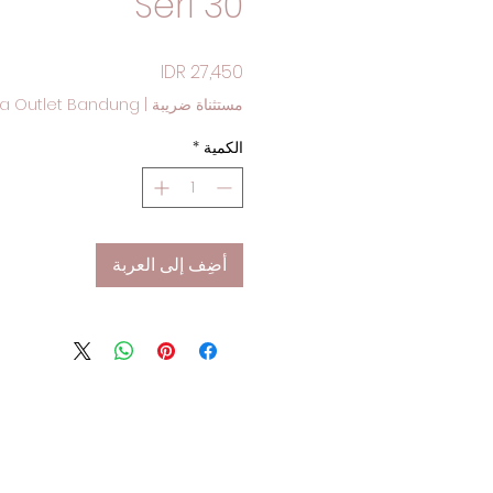
Seri 30
السعر
مستثناة ضريبة
|
a Outlet Bandung
الكمية
*
أضِف إلى العربة