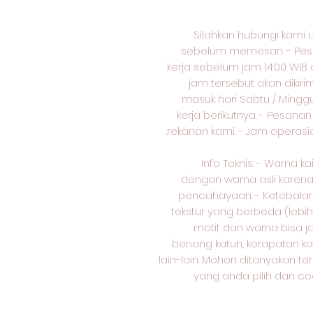
Silahkan hubungi kami 
sebelum memesan. - Pesa
kerja sebelum jam 14:00 WIB 
jam tersebut akan dikiri
masuk hari Sabtu / Minggu 
kerja berikutnya. - Pesana
rekanan kami. - Jam operasion
Info Teknis: - Warna k
dengan warna asli karen
pencahayaan. - Ketebalan 
tekstur yang berbeda (lebih
motif dan warna bisa j
benang katun, kerapatan kai
lain-lain. Mohon ditanyakan te
yang anda pilih dan co