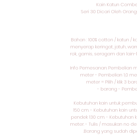
Kain Katun Combe
Seri 30 Dicari Oleh Ora
Bahan : 100% cotton / katun / 
menyerap keringat, jatuh, war
rok, gamis, seragam dan lain-l
Info Pemesanan: Pembelian 
meter - Pembelian 1,0 mete
meter = Pilih / klik 3 ba
barang - Pembelian
Kebutuhan kain untuk pemb
150 cm. - Kebutuhan kain u
pendek 130 cm. - Kebutuhan 
meter. - Tulis / masukan no d
Barang yang sudah dipot