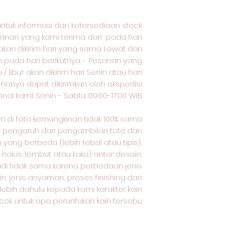
untuk informasi dan ketersediaan stock
nan yang kami terima dari pada hari
akan dikirim hari yang sama. Lewat dari
m pada hari berikutnya. - Pesanan yang
/ libur akan dikirim hari Senin atau hari
n hanya dapat dikirimkan oleh ekspedisi
al kami: Senin - Sabtu: 09:00-17:00 WIB.
ain di foto kemungkinan tidak 100% sama
a pengaruh dari pengambilan foto dan
yang berbeda (lebih tebal atau tipis),
 halus, lembut atau kaku) antar desain,
adi tidak sama karena perbedaan jenis
n, jenis anyaman, proses finishing dan
rlebih dahulu kepada kami karakter kain
cok untuk apa peruntukan kain tersebu