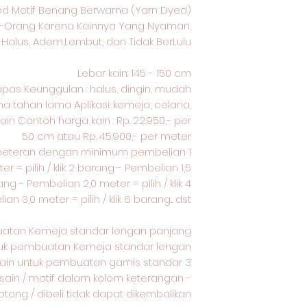
d Motif Benang Berwarna (Yarn Dyed)
ng-Orang Karena Kainnya Yang Nyaman,
Halus, Adem,Lembut, dan Tidak BerLulu
Lebar kain: 145 - 150 cm
kapas Keunggulan : halus, dingin, mudah
na tahan lama Aplikasi: kemeja, celana,
ain Contoh harga kain : Rp. 22.950,- per
50 cm atau Rp. 45.900,- per meter
meteran dengan minimum pembelian 1
r = pilih / klik 2 barang - Pembelian 1,5
rang - Pembelian 2,0 meter = pilih / klik 4
 3,0 meter = pilih / klik 6 barang... dst -
uatan Kemeja standar lengan panjang
ntuk pembuatan Kemeja standar lengan
kain untuk pembuatan gamis standar 3
esain / motif dalam kolom keterangan -
ong / dibeli tidak dapat dikembalikan.