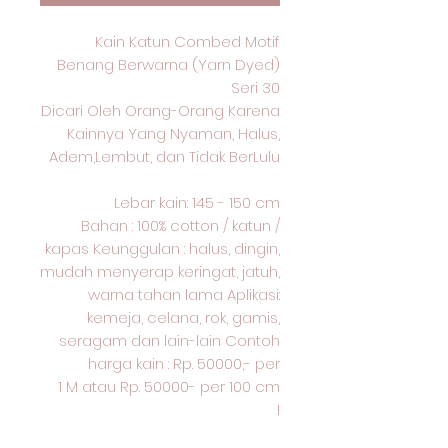
Kain Katun Combed Motif
Benang Berwarna (Yarn Dyed)
Seri 30
Dicari Oleh Orang-Orang Karena
Kainnya Yang Nyaman, Halus,
Adem,Lembut, dan Tidak BerLulu
Lebar kain: 145 - 150 cm
Bahan : 100% cotton / katun /
kapas Keunggulan : halus, dingin,
mudah menyerap keringat, jatuh,
warna tahan lama Aplikasi:
kemeja, celana, rok, gamis,
seragam dan lain-lain Contoh
harga kain : Rp. 50000,- per
1 M atau Rp. 50000- per 100 cm
I