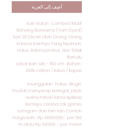
أضِف إلى العربة
Kain Katun Combed Motif
Benang Berwarna (Yarn Dyed)
Seri 30 Dicari Oleh Orang-Orang
Karena Kainnya Yang Nyaman,
Halus, Adem,Lembut, dan Tidak
BerLulu
Lebar kain: 145 - 150 cm Bahan :
100% cotton / katun / kapas
Keunggulan : halus, dingin,
mudah menyerap keringat, jatuh,
warna tahan lama Aplikasi:
kemeja, celana, rok, gamis,
seragam dan lain-lain Contoh
harga kain : Rp. 5000.000,- per 100
m atau Rp. 50000 ,- per meter