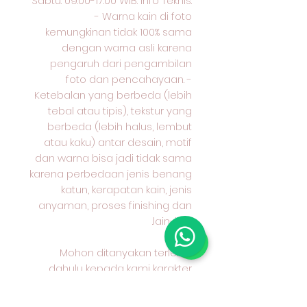
Sabtu: 09:00-17:00 WIB. Info Teknis:
- Warna kain di foto
kemungkinan tidak 100% sama
dengan warna asli karena
pengaruh dari pengambilan
foto dan pencahayaan. -
Ketebalan yang berbeda (lebih
tebal atau tipis), tekstur yang
berbeda (lebih halus, lembut
atau kaku) antar desain, motif
dan warna bisa jadi tidak sama
karena perbedaan jenis benang
katun, kerapatan kain, jenis
anyaman, proses finishing dan
lain-lain.
Mohon ditanyakan terlebih
dahulu kepada kami karakter
kain yang anda pilih dan cocok
untuk apa peruntukan kain