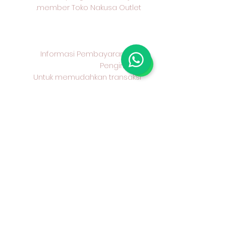
member Toko Nakusa Outlet.
Informasi Pembayaran dan
Pengiriman
Untuk memudahkan transaksi
Anda, berikut informasi
pembayaran dan pengiriman
yang kami sediakan:
Metode Pembayaran
Kami menerima pembayaran
melalui transfer bank BCA
Metode Pengiriman
Anda dapat memilih untuk
mengambil produk secara
langsung di Toko Nakusa Outlet,