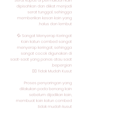
Serat kapas di permukaan kain
dipisahkan dan diikat menjadi
serat tunggal, sehingga
memberikan kesan kain yang
halus dan lembut.
Sangat Menyerap Keringat 💦
Kain katun combed sangat
menyerap keringat, sehingga
sangat cocok digunakan di
saat-saat yang panas atau saat
bepergian.
Tidak Mudah Kusut 🙅‍♂️
Proses penyaringan yang
dilakukan pada benang kain
sebelum dijadikan kain,
membuat kain katun combed
tidak mudah kusut.