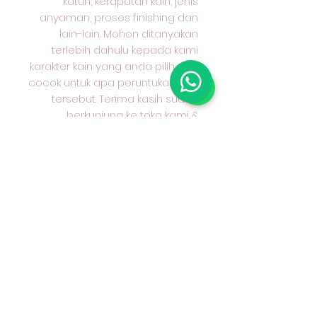
katun, kerapatan kain, jenis
anyaman, proses finishing dan
lain-lain. Mohon ditanyakan
terlebih dahulu kepada kami
karakter kain yang anda pilih dan
cocok untuk apa peruntukan kain
tersebut. Terima kasih sudah
berkunjung ke toko kami &
selamat berbelanja. 😄