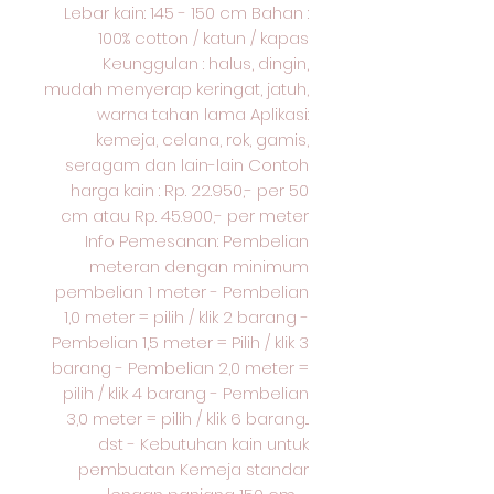
Lebar kain: 145 - 150 cm Bahan :
100% cotton / katun / kapas
Keunggulan : halus, dingin,
mudah menyerap keringat, jatuh,
warna tahan lama Aplikasi:
kemeja, celana, rok, gamis,
seragam dan lain-lain Contoh
harga kain : Rp. 22.950,- per 50
cm atau Rp. 45.900,- per meter
Info Pemesanan: Pembelian
meteran dengan minimum
pembelian 1 meter - Pembelian
1,0 meter = pilih / klik 2 barang -
Pembelian 1,5 meter = Pilih / klik 3
barang - Pembelian 2,0 meter =
pilih / klik 4 barang - Pembelian
3,0 meter = pilih / klik 6 barang...
dst - Kebutuhan kain untuk
pembuatan Kemeja standar