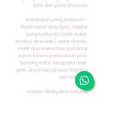
foto dan pencahayaan..
- Ketebalan yang berbeda
(lebih tebal atau tipis), tekstur
yang berbeda (lebih halus,
lembut atau kaku) antar desain,
motif dan warna bisa jadi tidak
sama karena perbedaan jenis
benang katun, kerapatan kain,
jenis anyaman, proses finishing
dan lain-lain.
Mohon ditanyakan terlebih
dahulu kepada kami karakter
kain yang anda pilih dan cocok
untuk apa peruntukan kain
tersebut.