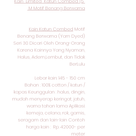
Kain Limited Katun Combed 1,5
M Motif Benang Berwarna
Kain Katun Combed
Motif
Benang Berwarna (Yarn Dyed)
Seri 30 Dicari Oleh Orang-Orang
Karena Kainnya Yang Nyaman,
Halus, Adem,Lembut, dan Tidak
BerLulu
Lebar kain: 145 - 150 cm
Bahan : 100% cotton / katun /
kapas Keunggulan : halus, dingin,
mudah menyerap keringat, jatuh,
warna tahan lama Aplikasi:
kemeja, celana, rok, gamis,
seragam dan lain-lain Contoh
harga kain : Rp. 42000- per
meter