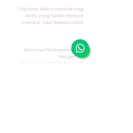
Dapatkan diskon menarik bagi
Anda yang sudah menjadi
member Toko Nakusa Outlet.
Informasi Pembayaran dan
Pengiriman
Untuk memudahkan transaksi
Anda, berikut informasi
pembayaran dan pengiriman
yang kami sediakan:
Metode Pembayaran
Kami menerima pembayaran
melalui transfer bank BCA
Metode Pengiriman
Anda dapat memilih untuk