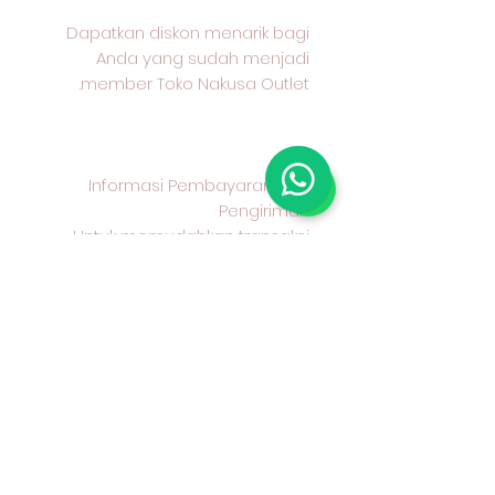
Dapatkan diskon menarik bagi
Anda yang sudah menjadi
member Toko Nakusa Outlet.
Informasi Pembayaran dan
Pengiriman
Untuk memudahkan transaksi
Anda, berikut informasi
pembayaran dan pengiriman
yang kami sediakan:
Metode Pembayaran
Kami menerima pembayaran
melalui transfer bank BCA
Metode Pengiriman
Anda dapat memilih untuk