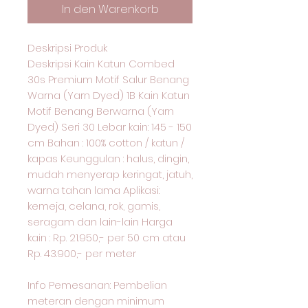
In den Warenkorb
Deskripsi Produk
Deskripsi Kain Katun Combed
30s Premium Motif Salur Benang
Warna (Yarn Dyed) 1B Kain Katun
Motif Benang Berwarna (Yarn
Dyed) Seri 30 Lebar kain: 145 - 150
cm Bahan : 100% cotton / katun /
kapas Keunggulan : halus, dingin,
mudah menyerap keringat, jatuh,
warna tahan lama Aplikasi:
kemeja, celana, rok, gamis,
seragam dan lain-lain Harga
kain : Rp. 21.950,- per 50 cm atau
Rp. 43.900,- per meter
Info Pemesanan: Pembelian
meteran dengan minimum