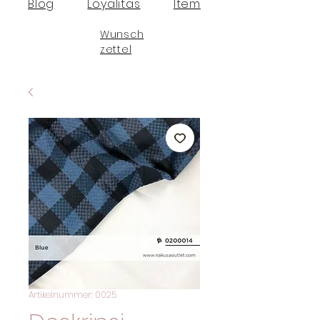
Blog
Loyalitas
Item
Wunsch
zettel
Artikelnummer: 0025