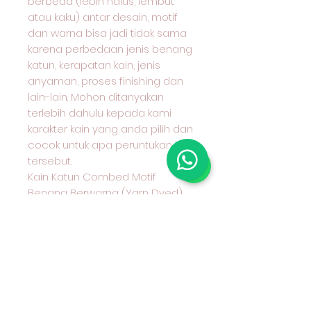
berbeda (lebih halus, lembut
atau kaku) antar desain, motif
dan warna bisa jadi tidak sama
karena perbedaan jenis benang
katun, kerapatan kain, jenis
anyaman, proses finishing dan
lain-lain. Mohon ditanyakan
terlebih dahulu kepada kami
karakter kain yang anda pilih dan
cocok untuk apa peruntukan kain
tersebut.
Kain Katun Combed Motif
Benang Berwarna (Yarn Dyed)
Seri 30
Hub Admin kami sebelum
Transfer Wa 08970777775