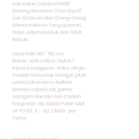
Kain Katun Combed Motif
Benang Berwarna (Yarn Dyed)
Seri 30 Dicari Oleh Orang-Orang
Karena Kainnya Yang Nyaman,
Halus, Adem,Lembut, dan Tidak
BerLulu
Lebar kain: 145 - 150 cm
Bahan : 100% cotton / katun /
kapas Keunggulan : halus, dingin,
mudah menyerap keringat, jatuh,
warna tahan lama Aplikasi:
kemeja, celana, rok, gamis,
seragam dan lain-lain Contoh
harga kain : Rp. 50000 FLASH SALE
UP TO 60 % ,- Rp. 23000- per
meter