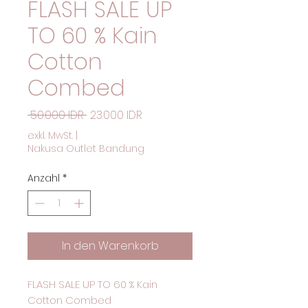
FLASH SALE UP
TO 60 % Kain
Cotton
Combed
Standardpreis
Sale-Preis
 50.000 IDR 
23.000 IDR
exkl. MwSt.
|
Nakusa Outlet Bandung
Anzahl
*
In den Warenkorb
FLASH SALE UP TO 60 % Kain
Cotton Combed