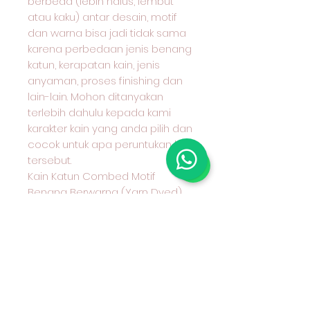
berbeda (lebih halus, lembut
atau kaku) antar desain, motif
dan warna bisa jadi tidak sama
karena perbedaan jenis benang
katun, kerapatan kain, jenis
anyaman, proses finishing dan
lain-lain. Mohon ditanyakan
terlebih dahulu kepada kami
karakter kain yang anda pilih dan
cocok untuk apa peruntukan kain
tersebut.
Kain Katun Combed Motif
Benang Berwarna (Yarn Dyed)
Seri 30
Hub Admin kami sebelum
Transfer Wa 08970777775