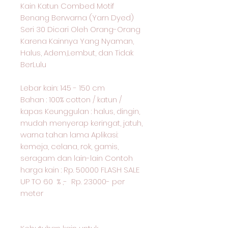
Kain Katun Combed Motif
Benang Berwarna (Yarn Dyed)
Seri 30 Dicari Oleh Orang-Orang
Karena Kainnya Yang Nyaman,
Halus, Adem,Lembut, dan Tidak
BerLulu
Lebar kain: 145 - 150 cm
Bahan : 100% cotton / katun /
kapas Keunggulan : halus, dingin,
mudah menyerap keringat, jatuh,
warna tahan lama Aplikasi:
kemeja, celana, rok, gamis,
seragam dan lain-lain Contoh
harga kain : Rp. 50000 FLASH SALE
UP TO 60 % ,- Rp. 23000- per
meter