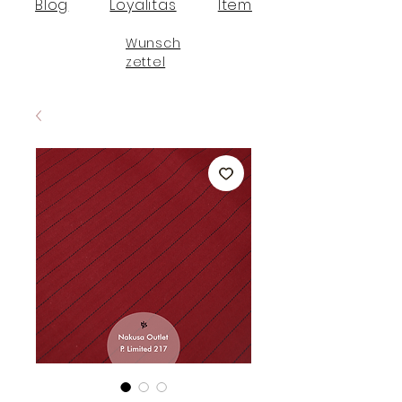
Blog
Loyalitas
Item
Wunsch
zettel