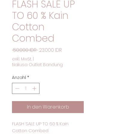
FLASH SALE UP
TO 60 % Kain
Cotton
Combed
Standardpreis
Sale-Preis
 50.000 IDR 
23.000 IDR
exkl. MwSt.
|
Nakusa Outlet Bandung
Anzahl
*
In den Warenkorb
FLASH SALE UP TO 60 % Kain
Cotton Combed