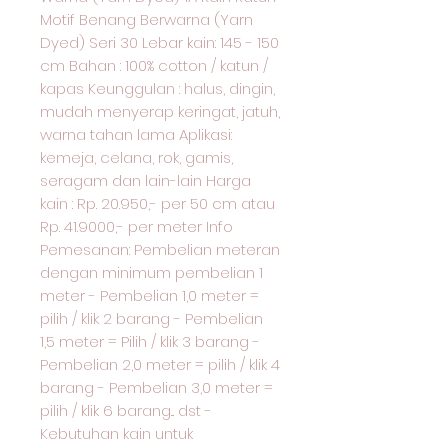
Motif Benang Berwarna (Yarn
Dyed) Seri 30 Lebar kain: 145 - 150
cm Bahan : 100% cotton / katun /
kapas Keunggulan : halus, dingin,
mudah menyerap keringat, jatuh,
warna tahan lama Aplikasi:
kemeja, celana, rok, gamis,
seragam dan lain-lain Harga
kain : Rp. 20.950,- per 50 cm atau
Rp. 41.9000,- per meter Info
Pemesanan: Pembelian meteran
dengan minimum pembelian 1
meter - Pembelian 1,0 meter =
pilih / klik 2 barang - Pembelian
1,5 meter = Pilih / klik 3 barang -
Pembelian 2,0 meter = pilih / klik 4
barang - Pembelian 3,0 meter =
pilih / klik 6 barang... dst -
Kebutuhan kain untuk