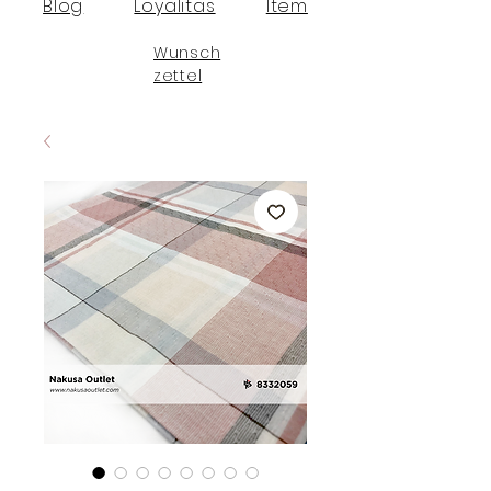
Blog
Loyalitas
Item
Wunsch
zettel