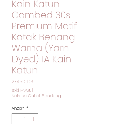
Kain Katun
Combed 30s
Premium Motif
Kotak Benang
Warna (Yarn
Dyed) 1A Kain
Katun
Preis
27.450 IDR
exkl. MwSt.
|
Nakusa Outlet Bandung
Anzahl
*