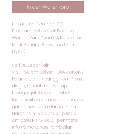
In den Warenkorb
Kain Katun Combed 30s
Premium Motif Kotak Benang
Warna (Yarn Dyed) 1A Kain Katun
Motif Benang Berwarna (Yarn
Dyed)
Seri 30 Lebar kain:
145 - 150 cm Bahan : 100% cotton /
katun / kapas Keunggulan : halus,
dingin, mudah menyerap
keringat, jatuh, warna tahan
lama Aplikasi: kemeja, celana, rok,
gamis, seragam dan lain-lain
Harga kain : Rp. 27.450,- per 50
cm atau Rp. 54.900,- per meter
Info Pemesanan: Pembelian
meteran dengan minimum