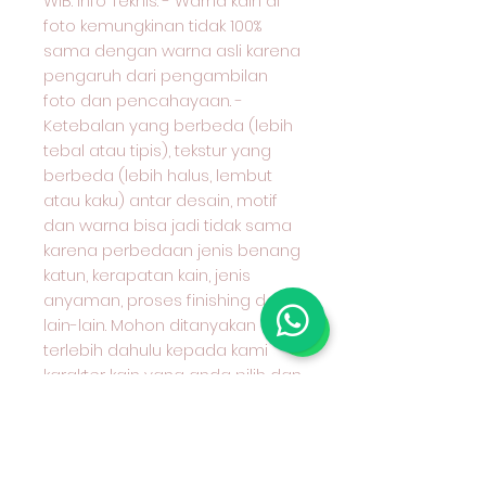
WIB. Info Teknis: - Warna kain di
foto kemungkinan tidak 100%
sama dengan warna asli karena
pengaruh dari pengambilan
foto dan pencahayaan. -
Ketebalan yang berbeda (lebih
tebal atau tipis), tekstur yang
berbeda (lebih halus, lembut
atau kaku) antar desain, motif
dan warna bisa jadi tidak sama
karena perbedaan jenis benang
katun, kerapatan kain, jenis
anyaman, proses finishing dan
lain-lain. Mohon ditanyakan
terlebih dahulu kepada kami
karakter kain yang anda pilih dan
cocok untuk apa peruntukan kain
tersebut. Terima kasih sudah
berkunjung ke toko kami &
selamat berbelanja. 😄