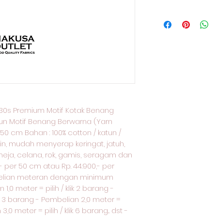
this product spec
they are dissatisfi
can benefit from th
I'm a shipping poli
straightforward re
what they’re getti
more information 
great way to build
give them as much
packaging and cost
customers that th
they can buy with 
information about 
way to build trust
that they can buy 
30s Premium Motif Kotak Benang
tun Motif Benang Berwarna (Yarn
 150 cm Bahan : 100% cotton / katun /
gin, mudah menyerap keringat, jatuh,
meja, celana, rok, gamis, seragam dan
0,- per 50 cm atau Rp. 44.900,- per
elian meteran dengan minimum
,0 meter = pilih / klik 2 barang -
lik 3 barang - Pembelian 2,0 meter =
3,0 meter = pilih / klik 6 barang... dst -