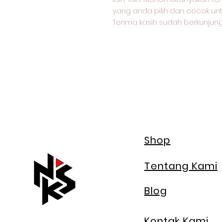
yang anda pilih dan cocok unt
Terima kasih sudah berkunjung
Shop
Tentang Kami
Blog
Kontak Kami