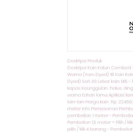
Deskripsi Produk
Deskripsi Kain Katun Combed 
Warna (Yarn Dyed) 1B Kain Ka
Dyed) Seri 30 Lebar kain: 145 -
kapas Keunggulan : halus, din
warna tahan lama Aplikasi: ke
lain-lain Harga kain : Rp. 22.45
meter Info Pemesanan: Pemb
pembelian 1 meter - Pembelian 1
Pembelian 1,5 meter = Pilih / k
pilih / klik 4 barang - Pembelian 