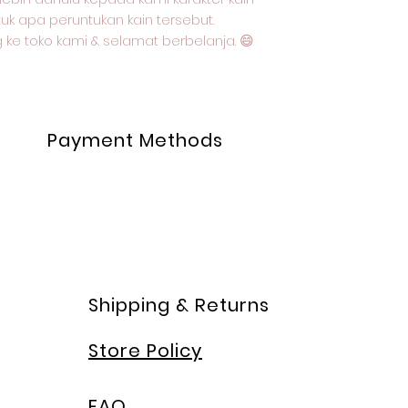
uk apa peruntukan kain tersebut.
 ke toko kami & selamat berbelanja. 😄
Payment Methods
Shipping & Returns
Store Policy
FAQ