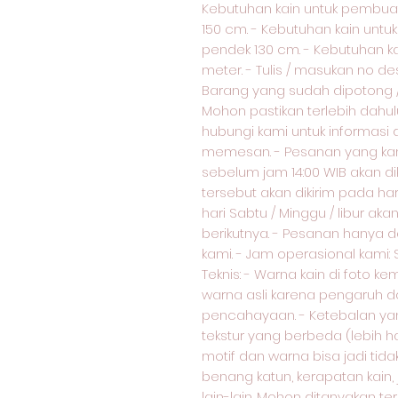
Kebutuhan kain untuk pembua
150 cm. - Kebutuhan kain unt
pendek 130 cm. - Kebutuhan k
meter. - Tulis / masukan no d
Barang yang sudah dipotong / 
Mohon pastikan terlebih dahul
hubungi kami untuk informasi
memesan. - Pesanan yang kami
sebelum jam 14:00 WIB akan di
tersebut akan dikirim pada ha
hari Sabtu / Minggu / libur akan
berikutnya. - Pesanan hanya d
kami. - Jam operasional kami: S
Teknis: - Warna kain di foto 
warna asli karena pengaruh d
pencahayaan. - Ketebalan yang
tekstur yang berbeda (lebih ha
motif dan warna bisa jadi ti
benang katun, kerapatan kain,
lain-lain. Mohon ditanyakan te