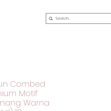
tun Combed
mium Motif
enang Warna