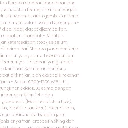
tan Kemeja standar lengan panjang
uk pembuatan Kemeja standar lengan
ain untuk pembuatan gamis standar 3
esain / motif dalam kolom keterangan -
dibeli tidak dapat dikembalikan.
u sebelum membeli. - Silahkan
 dan ketersediaan stock sebelum
 terima dari Shopee pada hari kerja
kirim hari yang sama. Lewat dari jam
ri berikutnya. - Pesanan yang masuk
 dikirim hari Senin atau hari kerja
apat dikirimkan oleh ekspedisi rekanan
enin - Sabtu: 09:00-17:00 WIB. Info
kemungkinan tidak 100% sama dengan
ari pengambilan foto dan
 berbeda (lebih tebal atau tipis),
lus, lembut atau kaku) antar desain,
dak sama karena perbedaan jenis
 jenis anyaman, proses finishing dan
rlebih dahulu kepada kami karakter kain