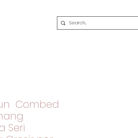
atun Combed
enang
 Seri