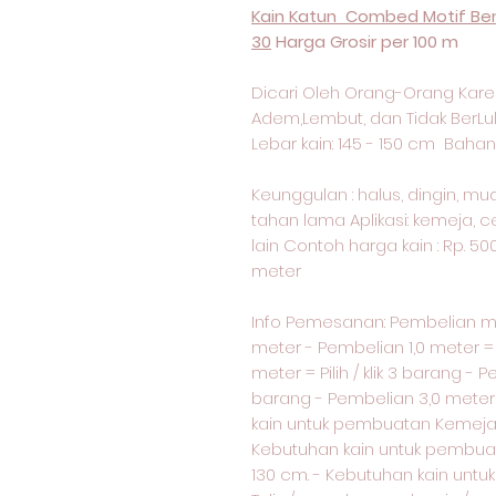
Kain Katun Combed Motif Ben
30
Harga Grosir per 100 m
Dicari Oleh Orang-Orang Kare
Adem,Lembut, dan Tidak BerLu
Lebar kain: 145 - 150 cm Bahan 
Keunggulan : halus, dingin, m
tahan lama Aplikasi: kemeja, c
lain Contoh harga kain : Rp. 50
meter
Info Pemesanan: Pembelian 
meter - Pembelian 1,0 meter = p
meter = Pilih / klik 3 barang - P
barang - Pembelian 3,0 meter = 
kain untuk pembuatan Kemeja 
Kebutuhan kain untuk pembua
130 cm. - Kebutuhan kain unt