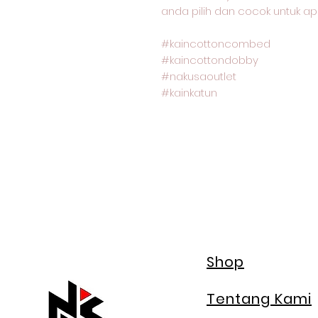
anda pilih dan cocok untuk ap
#kaincottoncombed
#kaincottondobby
#nakusaoutlet
#kainkatun
Shop
Tentang Kami