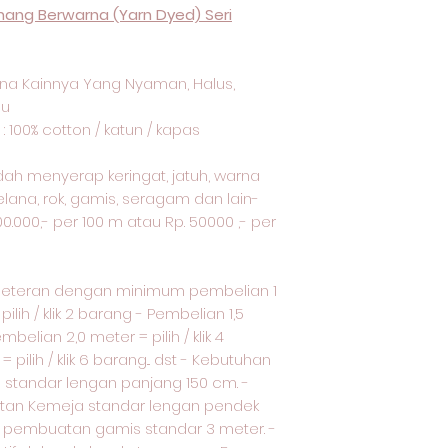
ang Berwarna (Yarn Dyed) Seri
na Kainnya Yang Nyaman, Halus,
lu
: 100% cotton / katun / kapas
udah menyerap keringat, jatuh, warna
elana, rok, gamis, seragam dan lain-
00.000,- per 100 m atau Rp. 50000 ,- per
meteran dengan minimum pembelian 1
ilih / klik 2 barang - Pembelian 1,5
embelian 2,0 meter = pilih / klik 4
pilih / klik 6 barang... dst - Kebutuhan
standar lengan panjang 150 cm. -
tan Kemeja standar lengan pendek
uk pembuatan gamis standar 3 meter. -