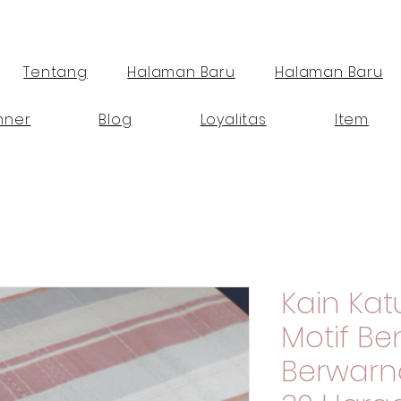
Tentang
Halaman Baru
Halaman Baru
nner
Blog
Loyalitas
Item
Kain K
Motif B
Berwarna