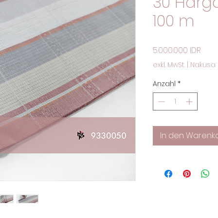
30 Harga
100 m
Preis
5.000.000 IDR
exkl. MwSt.
|
Nakusa 
Anzahl
*
In den Warenk