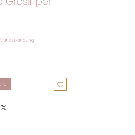
 Grosir per
Outlet Bandung
orb