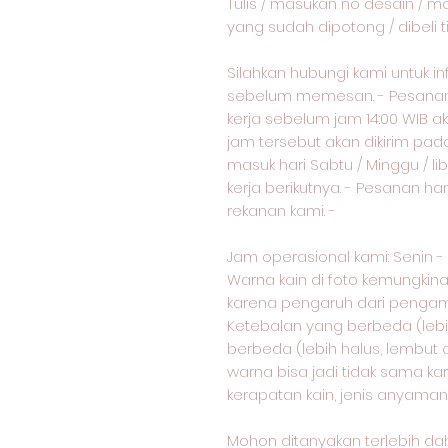
Tulis / masukan no desain / m
yang sudah dipotong / dibeli 
Silahkan hubungi kami untuk i
sebelum memesan. - Pesanan 
kerja sebelum jam 14:00 WIB ak
jam tersebut akan dikirim pad
masuk hari Sabtu / Minggu / lib
kerja berikutnya. - Pesanan ha
rekanan kami. -
Jam operasional kami: Senin - Sa
Warna kain di foto kemungkin
karena pengaruh dari pengam
Ketebalan yang berbeda (lebih 
berbeda (lebih halus, lembut a
warna bisa jadi tidak sama k
kerapatan kain, jenis anyaman, 
Mohon ditanyakan terlebih dah