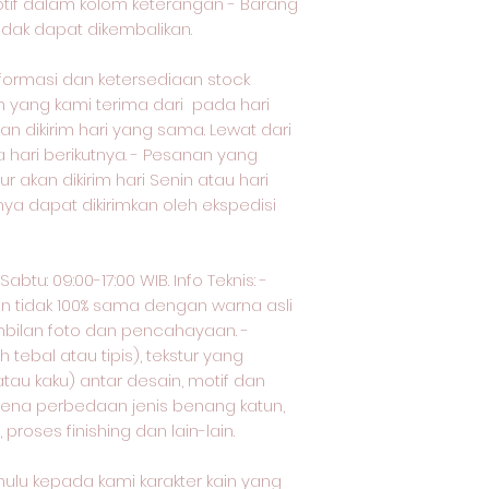
otif dalam kolom keterangan - Barang
tidak dapat dikembalikan.
nformasi dan ketersediaan stock
yang kami terima dari pada hari
an dikirim hari yang sama. Lewat dari
a hari berikutnya. - Pesanan yang
ur akan dikirim hari Senin atau hari
nya dapat dikirimkan oleh ekspedisi
btu: 09:00-17:00 WIB. Info Teknis: -
an tidak 100% sama dengan warna asli
bilan foto dan pencahayaan. -
tebal atau tipis), tekstur yang
tau kaku) antar desain, motif dan
arena perbedaan jenis benang katun,
proses finishing dan lain-lain.
ulu kepada kami karakter kain yang