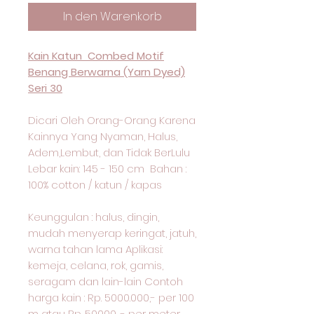
In den Warenkorb
Kain Katun Combed Motif
Benang Berwarna (Yarn Dyed)
Seri 30
Dicari Oleh Orang-Orang Karena
Kainnya Yang Nyaman, Halus,
Adem,Lembut, dan Tidak BerLulu
Lebar kain: 145 - 150 cm Bahan :
100% cotton / katun / kapas
Keunggulan : halus, dingin,
mudah menyerap keringat, jatuh,
warna tahan lama Aplikasi:
kemeja, celana, rok, gamis,
seragam dan lain-lain Contoh
harga kain : Rp. 5000.000,- per 100
m atau Rp. 50000 ,- per meter