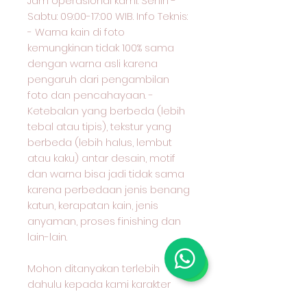
Jam operasional kami: Senin -
Sabtu: 09:00-17:00 WIB. Info Teknis:
- Warna kain di foto
kemungkinan tidak 100% sama
dengan warna asli karena
pengaruh dari pengambilan
foto dan pencahayaan. -
Ketebalan yang berbeda (lebih
tebal atau tipis), tekstur yang
berbeda (lebih halus, lembut
atau kaku) antar desain, motif
dan warna bisa jadi tidak sama
karena perbedaan jenis benang
katun, kerapatan kain, jenis
anyaman, proses finishing dan
lain-lain.
Mohon ditanyakan terlebih
dahulu kepada kami karakter
kain yang anda pilih dan cocok