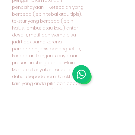
pengambilan foto dan
pencahayaan. - Ketebalan yang
berbeda (lebih tebal atau tipis),
tekstur yang berbeda (lebih
halus, lembut atau kaku) antar
desain, motif dan warna bisa
jadi tidak sama karena
perbedaan jenis benang katun,
kerapatan kain, jenis anyaman,
proses finishing dan lain-lain.
Mohon ditanyakan terlebih
dahulu kepada kami karakter
kain yang anda pilih dan cocok
untuk apa peruntukan kain
tersebut #kaincottoncombed#k
aincottondobby#nakusaoutlet#
kainkatun