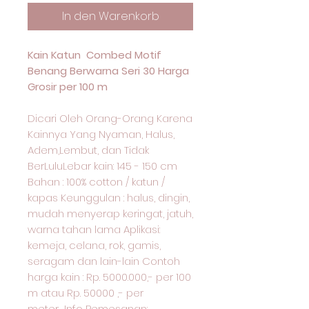
In den Warenkorb
Kain Katun Combed Motif
Benang Berwarna Seri 30 Harga
Grosir per 100 m
Dicari Oleh Orang-Orang Karena
Kainnya Yang Nyaman, Halus,
Adem,Lembut, dan Tidak
BerLuluLebar kain: 145 - 150 cm
Bahan : 100% cotton / katun /
kapas Keunggulan : halus, dingin,
mudah menyerap keringat, jatuh,
warna tahan lama Aplikasi:
kemeja, celana, rok, gamis,
seragam dan lain-lain Contoh
harga kain : Rp. 5000.000,- per 100
m atau Rp. 50000 ,- per
meter Info Pemesanan: