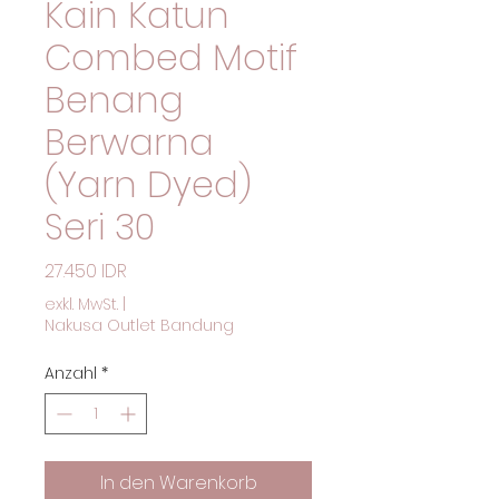
Kain Katun
Combed Motif
Benang
Berwarna
(Yarn Dyed)
Seri 30
Preis
27.450 IDR
exkl. MwSt.
|
Nakusa Outlet Bandung
Anzahl
*
In den Warenkorb