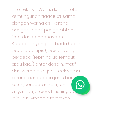
Info Teknis: - Warna kain di foto
kemungkinan tidak 100% sama
dengan warna asli karena
pengaruh dari pengambilan
foto dan pencahayaan. -
Ketebalan yang berbeda (lebih
tebal atau tipis), tekstur yang
berbeda (lebih halus, lembut
atau kaku) antar desain, motif
dan warna bisa jadi tidak sama
karena perbedaan jenis benang
katun, kerapatan kain, jenis
anyaman, proses finishing dan
lain-lain. Mohon ditanyakan
terlebih dahulu kepada kami
karakter kain yang anda pilih dan
cocok untuk apa peruntukan kain
tersebut