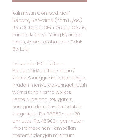
Kain Katun Combed Motif
Benang Berwarna (Yarn Dyed)
Seri 30 Dicari Oleh Orang-Orang
Karena Kainnya Yang Nyaman,
Halus, Adem,Lembut, dan Tidak
BerLulu
Lebar kain: 145 - 150 cm
Bahan : 100% cotton / katun /
kapas Keunggulan : halus, dingin,
mudah menyerap keringat, jatuh,
warna tahan lama Aplikasi:
kemeja, celana, rok, gamis,
seragam dan lain-lain Contoh
harga kain : Rp. 22.950,- per 50
cm atau Rp. 45.900,- per meter
Info Pemesanan: Pembelian
meteran dengan minimum