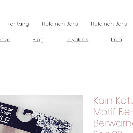
Tentang
Halaman Baru
Halaman Baru
nner
Blog
Loyalitas
Item
Kain Ka
Motif B
Berwarn