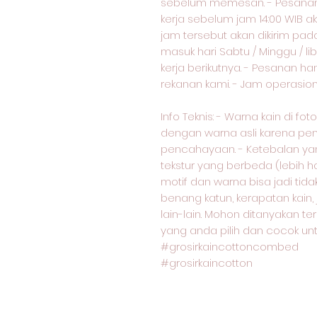
sebelum memesan. - Pesanan 
kerja sebelum jam 14:00 WIB ak
jam tersebut akan dikirim pad
masuk hari Sabtu / Minggu / lib
kerja berikutnya. - Pesanan ha
rekanan kami. - Jam operasional
Info Teknis: - Warna kain di f
dengan warna asli karena pe
pencahayaan. - Ketebalan yang
tekstur yang berbeda (lebih ha
motif dan warna bisa jadi ti
benang katun, kerapatan kain,
lain-lain. Mohon ditanyakan te
yang anda pilih dan cocok unt
#grosirkaincottoncombed
#grosirkaincotton