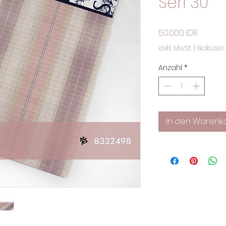
Seri 30
Preis
50.000 IDR
exkl. MwSt.
|
Nakusa 
Anzahl
*
In den Warenk