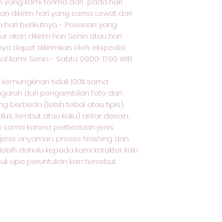
yang kami terima dari pada hari
an dikirim hari yang sama. Lewat dari
a hari berikutnya. - Pesanan yang
ur akan dikirim hari Senin atau hari
nya dapat dikirimkan oleh ekspedisi
 kami: Senin - Sabtu: 09:00-17:00 WIB.
oto kemungkinan tidak 100% sama
ngaruh dari pengambilan foto dan
 berbeda (lebih tebal atau tipis),
lus, lembut atau kaku) antar desain,
dak sama karena perbedaan jenis
 jenis anyaman, proses finishing dan
rlebih dahulu kepada kami karakter kain
uk apa peruntukan kain tersebut.