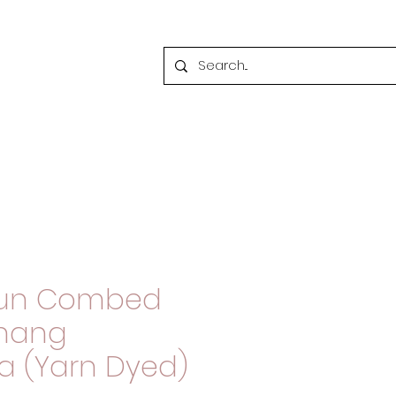
tun Combed
enang
a (Yarn Dyed)