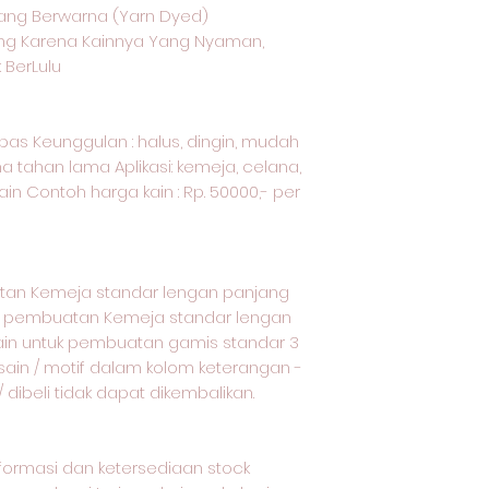
ang Berwarna (Yarn Dyed)
ang Karena Kainnya Yang Nyaman,
 BerLulu
kapas Keunggulan : halus, dingin, mudah
a tahan lama Aplikasi: kemeja, celana,
ain Contoh harga kain : Rp. 50000,- per
m
tan Kemeja standar lengan panjang
uk pembuatan Kemeja standar lengan
ain untuk pembuatan gamis standar 3
esain / motif dalam kolom keterangan -
dibeli tidak dapat dikembalikan.
nformasi dan ketersediaan stock