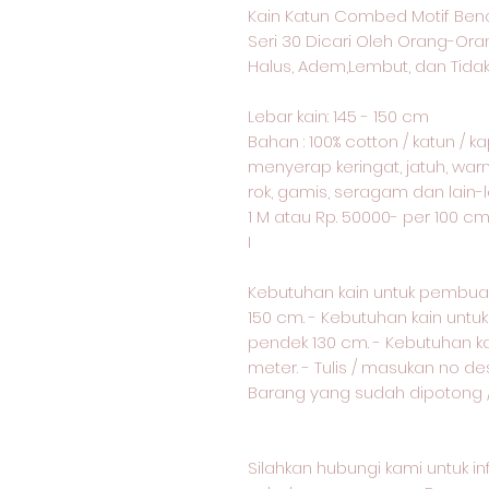
Kain Katun Combed Motif Ben
Seri 30 Dicari Oleh Orang-Or
Halus, Adem,Lembut, dan Tidak
Lebar kain: 145 - 150 cm
Bahan : 100% cotton / katun / 
menyerap keringat, jatuh, warn
rok, gamis, seragam dan lain-l
1 M atau Rp. 50000- per 100 c
I
Kebutuhan kain untuk pembua
150 cm. - Kebutuhan kain unt
pendek 130 cm. - Kebutuhan k
meter. - Tulis / masukan no d
Barang yang sudah dipotong / 
Silahkan hubungi kami untuk i