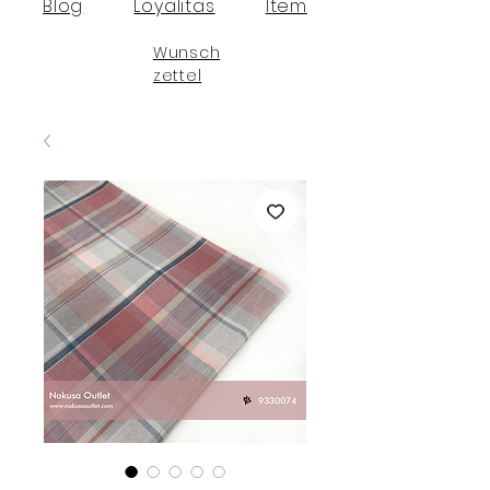
Blog
Loyalitas
Item
Wunsch
zettel