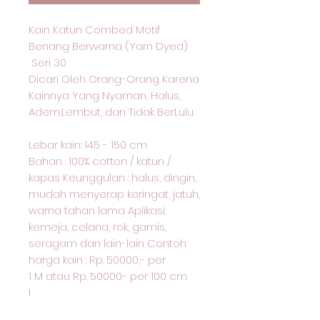
Kain Katun Combed Motif
Benang Berwarna (Yarn Dyed)
Seri 30
Dicari Oleh Orang-Orang Karena
Kainnya Yang Nyaman, Halus,
Adem,Lembut, dan Tidak BerLulu
Lebar kain: 145 - 150 cm
Bahan : 100% cotton / katun /
kapas Keunggulan : halus, dingin,
mudah menyerap keringat, jatuh,
warna tahan lama Aplikasi:
kemeja, celana, rok, gamis,
seragam dan lain-lain Contoh
harga kain : Rp. 50000,- per
1 M atau Rp. 50000- per 100 cm
I