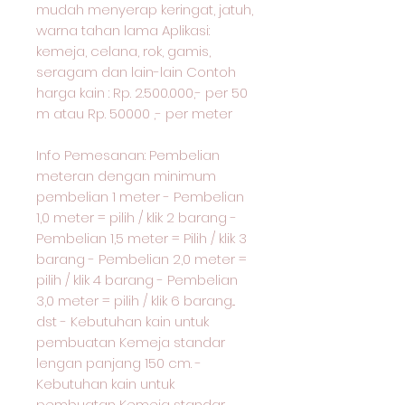
mudah menyerap keringat, jatuh,
warna tahan lama Aplikasi:
kemeja, celana, rok, gamis,
seragam dan lain-lain Contoh
harga kain : Rp. 2.500.000,- per 50
m atau Rp. 50000 ,- per meter
Info Pemesanan: Pembelian
meteran dengan minimum
pembelian 1 meter - Pembelian
1,0 meter = pilih / klik 2 barang -
Pembelian 1,5 meter = Pilih / klik 3
barang - Pembelian 2,0 meter =
pilih / klik 4 barang - Pembelian
3,0 meter = pilih / klik 6 barang...
dst - Kebutuhan kain untuk
pembuatan Kemeja standar
lengan panjang 150 cm. -
Kebutuhan kain untuk
pembuatan Kemeja standar