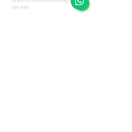
anyaman, proses finishing dan
lain-lain.
Mohon ditanyakan terlebih
dahulu kepada kami karakter
kain yang anda pilih dan cocok
untuk apa peruntukan kain
tersebu Kain Katun Combed
Motif Benang Berwarna (Yarn
Dyed) Seri 30