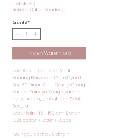
exkl. MwSt.
|
Nakusa Outlet Bandung
Anzahl
*
In den Warenkorb
Kain Katun Combed Motif
Benang Berwarna (Yarn Dyed)
Seri 30 Dicari Oleh Orang-Orang
Karena Kainnya Yang Nyaman,
Halus, Adem,Lembut, dan Tidak
BerLulu
Lebar kain: 145 - 150 cm Bahan :
100% cotton / katun / kapas
Keunggulan : halus, dingin,