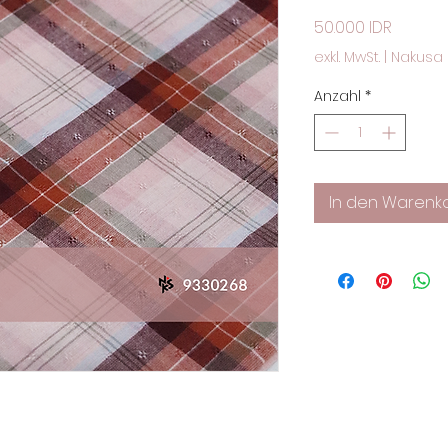
Preis
50.000 IDR
exkl. MwSt.
|
Nakusa 
Anzahl
*
In den Warenk