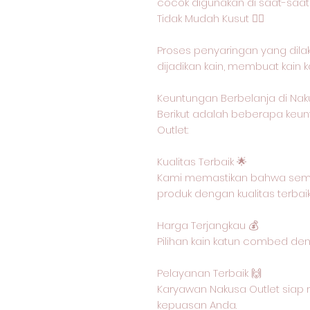
cocok digunakan di saat-saat
Tidak Mudah Kusut 🙅‍♂️
Proses penyaringan yang dil
dijadikan kain, membuat kain 
Keuntungan Berbelanja di Nak
Berikut adalah beberapa keun
Outlet:
Kualitas Terbaik 🌟
Kami memastikan bahwa semu
produk dengan kualitas terbai
Harga Terjangkau 💰
Pilihan kain katun combed de
Pelayanan Terbaik 🙌
Karyawan Nakusa Outlet siap 
kepuasan Anda.