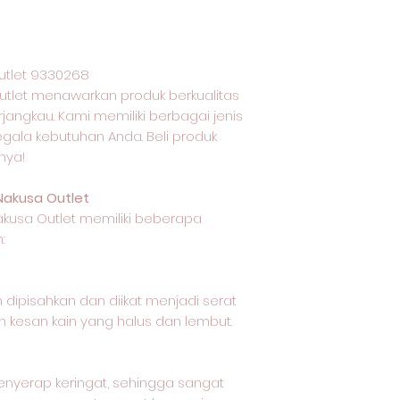
utlet 9330268
utlet menawarkan produk berkualitas
jangkau. Kami memiliki berbagai jenis
egala kebutuhan Anda. Beli produk
nya!
Nakusa Outlet
akusa Outlet memiliki beberapa
:
 dipisahkan dan diikat menjadi serat
 kesan kain yang halus dan lembut.
nyerap keringat, sehingga sangat