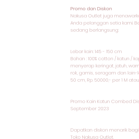
Promo dan Diskon
Nakusa Outlet juga menawark
Anda pelanggan setia kami. 
sedang berlangsung:
Lebar kain: 145 - 150 cm
Bahan : 100% cotton / katun / 
menyerap keringat, jatuh, warn
rok, gamis, seragam dan lain-l
50 cm, Rp. 50000,- per 1 M ata
Promo Kain Katun Combed Dis
September 2023
Dapatkan diskon menarik ba
Toko Nakusa Outlet.