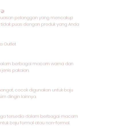
🤝
epuasan pelanggan yang mencakup
 tidak puas dengan produk yang Anda
a Outlet
 dalam berbagai macam warna dan
jenis pakaian.
 hangat, cocok digunakan untuk baju
im dingin lainnya.
t juga tersedia dalam berbagai macam
tuk baju formal atau non-formal.