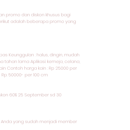
an promo dan diskon khusus bagi
Berikut adalah beberapa promo yang
kapas Keunggulan : halus, dingin, mudah
a tahan lama Aplikasi: kemeja, celana,
ain Contoh harga kain : Rp 25000 per
u Rp. 50000- per 100 cm
kon 60% 25 September sd 30
gi Anda yang sudah menjadi member