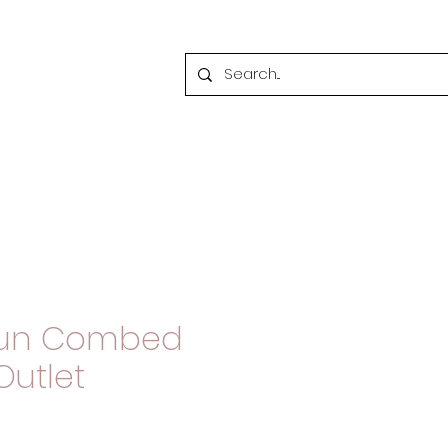
tun Combed
Outlet