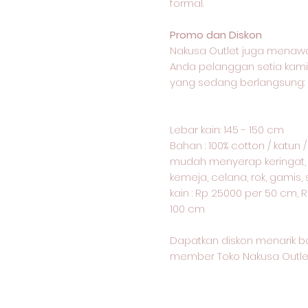
formal.
Promo dan Diskon
Nakusa Outlet juga menawa
Anda pelanggan setia kami
yang sedang berlangsung:
Lebar kain: 145 - 150 cm
Bahan : 100% cotton / katun 
mudah menyerap keringat, j
kemeja, celana, rok, gamis
kain : Rp 25000 per 50 cm, R
100 cm
Dapatkan diskon menarik b
member Toko Nakusa Outle