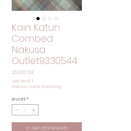
Kain Katun
Combed
Nakusa
Outlet9330544
Preis
25.000 IDR
exkl. MwSt.
|
Nakusa Outlet Bandung
Anzahl
*
In den Warenkorb