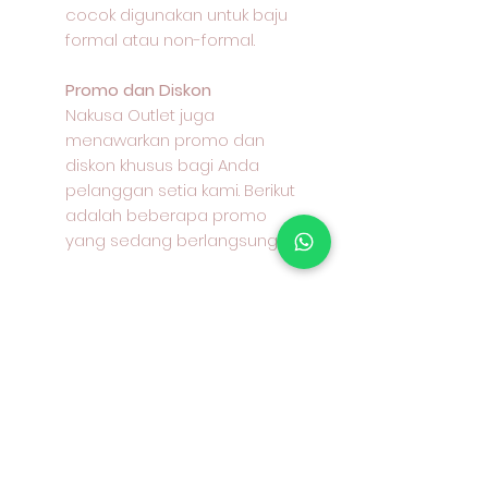
cocok digunakan untuk baju
formal atau non-formal.
Promo dan Diskon
Nakusa Outlet juga
menawarkan promo dan
diskon khusus bagi Anda
pelanggan setia kami. Berikut
adalah beberapa promo
yang sedang berlangsung:
Lebar kain: 145 - 150 cm
Bahan : 100% cotton / katun /
kapas Keunggulan : halus,
dingin, mudah menyerap
keringat, jatuh, warna tahan
lama Aplikasi: kemeja, celana,
rok, gamis, seragam dan lain-