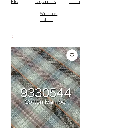
Blog
Loyalitas
Item
Wunsch
zettel