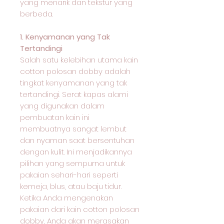
yang menarik dan tekstur yang
berbeda.
1. Kenyamanan yang Tak
Tertandingi
Salah satu kelebihan utama kain
cotton polosan dobby adalah
tingkat kenyamanan yang tak
tertandingi. Serat kapas alami
yang digunakan dalam
pembuatan kain ini
membuatnya sangat lembut
dan nyaman saat bersentuhan
dengan kulit. Ini menjadikannya
pilihan yang sempurna untuk
pakaian sehari-hari seperti
kemeja, blus, atau baju tidur.
Ketika Anda mengenakan
pakaian dari kain cotton polosan
dobby, Anda akan merasakan