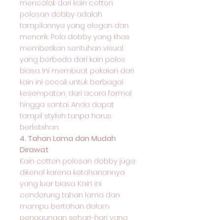
mencolok dari kain cotton
polosan dobby adalah
tampilannya yang elegan dan
menarik. Pola dobby yang khas
memberikan sentuhan visual
yang berbeda dari kain polos
biasa. Ini membuat pakaian dari
kain ini cocok untuk berbagai
kesempatan, dari acara formal
hingga santai. Anda dapat
tampil stylish tanpa harus
berlebihan.
4. Tahan Lama dan Mudah
Dirawat
Kain cotton polosan dobby juga
dikenal karena ketahanannya
yang luar biasa. Kain ini
cenderung tahan lama dan
mampu bertahan dalam
penggunaan sehari-hari yang