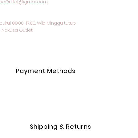
saOutlet@gmail.com
pukul 08.00-17.00. Wib Minggu tutup.
 Nakusa Outlet
Payment Methods
Shipping & Returns