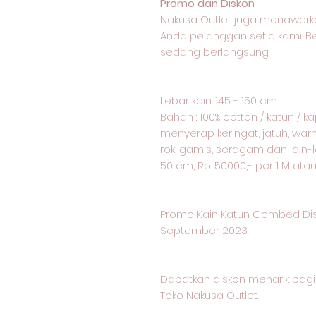
Promo dan Diskon
Nakusa Outlet juga menawark
Anda pelanggan setia kami. 
sedang berlangsung:
Lebar kain: 145 - 150 cm
Bahan : 100% cotton / katun / 
menyerap keringat, jatuh, warn
rok, gamis, seragam dan lain-l
50 cm, Rp. 50000,- per 1 M ata
Promo Kain Katun Combed Dis
September 2023
Dapatkan diskon menarik ba
Toko Nakusa Outlet.