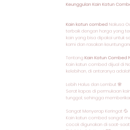
Keunggulan Kain Katun Comb
Kain katun combed
Nakusa Ou
terbaik dengan harga yang ter
kain yang bisa dipakai untuk s
kami dan rasakan keuntungan
Tentang
Kain Katun Combed 
Kain katun combed dijual di N
kelebihan, di antaranya adalah
Lebih Halus dan Lembut 🌸
Serat kapas di permukaan kain
tunggal, sehingga memberikan
Sangat Menyerap Keringat 💦
Kain katun combed sangat me
cocok digunakan di saat-saat