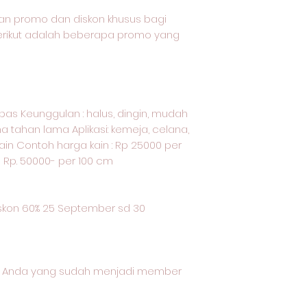
an promo dan diskon khusus bagi
Berikut adalah beberapa promo yang
kapas Keunggulan : halus, dingin, mudah
a tahan lama Aplikasi: kemeja, celana,
ain Contoh harga kain : Rp 25000 per
u Rp. 50000- per 100 cm
kon 60% 25 September sd 30
gi Anda yang sudah menjadi member