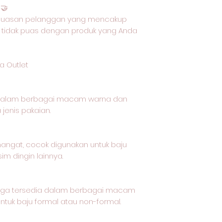
🤝
epuasan pelanggan yang mencakup
 tidak puas dengan produk yang Anda
a Outlet
 dalam berbagai macam warna dan
jenis pakaian.
 hangat, cocok digunakan untuk baju
im dingin lainnya.
t juga tersedia dalam berbagai macam
tuk baju formal atau non-formal.