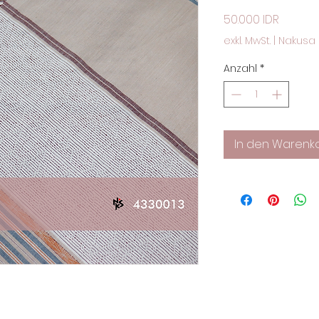
Preis
50.000 IDR
exkl. MwSt.
|
Nakusa 
Anzahl
*
In den Warenk