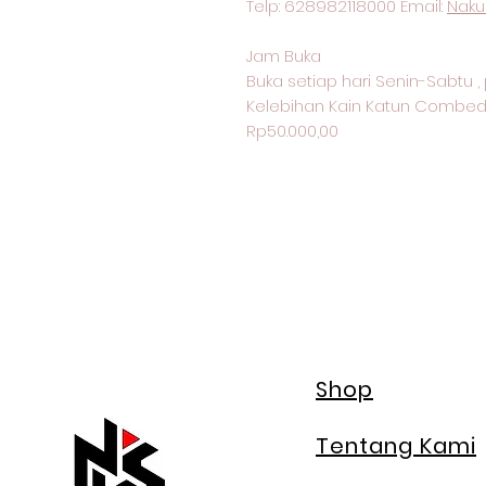
Telp: 628982118000 Email:
Naku
Jam Buka
Buka setiap hari Senin-Sabtu , 
Kelebihan Kain Katun Combed
Rp50.000,00
Shop
Tentang Kami