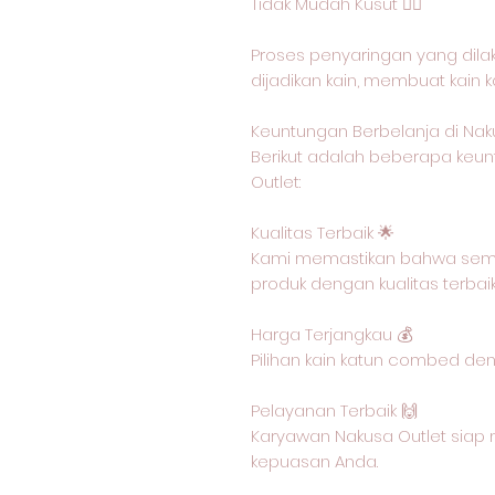
Tidak Mudah Kusut 🙅‍♂️
Proses penyaringan yang dil
dijadikan kain, membuat kain 
Keuntungan Berbelanja di Nak
Berikut adalah beberapa keun
Outlet:
Kualitas Terbaik 🌟
Kami memastikan bahwa semu
produk dengan kualitas terbai
Harga Terjangkau 💰
Pilihan kain katun combed de
Pelayanan Terbaik 🙌
Karyawan Nakusa Outlet siap 
kepuasan Anda.