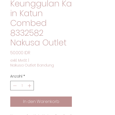
Keunggulan Ka
in Katun
Combed
8332582
Nakusa Outlet
Preis
50.000 IDR
exkl. MwSt.
|
Nakusa Outlet Bandung
Anzahl
*
In den Warenkorb