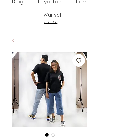
Blog
Loyalitas
Item
Wunsch
zettel