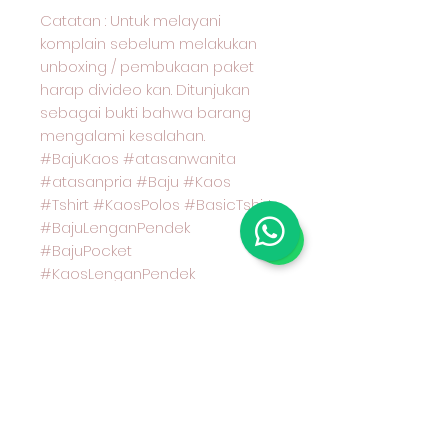
Catatan : Untuk melayani
komplain sebelum melakukan
unboxing / pembukaan paket
harap divideo kan. Ditunjukan
sebagai bukti bahwa barang
mengalami kesalahan.
#BajuKaos #atasanwanita
#atasanpria #Baju #Kaos
#Tshirt #KaosPolos #BasicTshirt
#BajuLenganPendek
#BajuPocket
#KaosLenganPendek
#CoupleOOTD #BajuCouple
#PocketTshirt #KaosPocket
#KaosSaku #RegularSizeTshirt
#PakaianWanita #PakaianPria
#PakaianBranded
#PakaianWanitaDiskon
#PakaianPriaDiskon