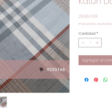
Katun D
Precio
28.950 IDR
Impuesto excluido
Cantidad
*
Agregar al carr