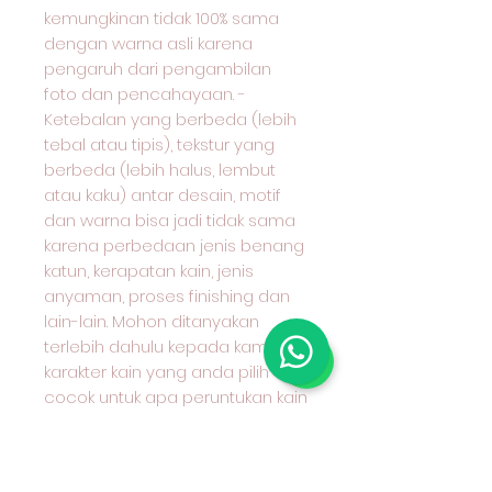
kemungkinan tidak 100% sama
dengan warna asli karena
pengaruh dari pengambilan
foto dan pencahayaan. -
Ketebalan yang berbeda (lebih
tebal atau tipis), tekstur yang
berbeda (lebih halus, lembut
atau kaku) antar desain, motif
dan warna bisa jadi tidak sama
karena perbedaan jenis benang
katun, kerapatan kain, jenis
anyaman, proses finishing dan
lain-lain. Mohon ditanyakan
terlebih dahulu kepada kami
karakter kain yang anda pilih dan
cocok untuk apa peruntukan kain
tersebu
Kain Katun Combed Motif
Benang Berwarna (Yarn Dyed)