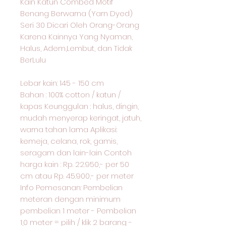
Kain Katun Combed Motif
Benang Berwarna (Yarn Dyed)
Seri 30 Dicari Oleh Orang-Orang
Karena Kainnya Yang Nyaman,
Halus, Adem,Lembut, dan Tidak
BerLulu
Lebar kain: 145 - 150 cm
Bahan : 100% cotton / katun /
kapas Keunggulan : halus, dingin,
mudah menyerap keringat, jatuh,
warna tahan lama Aplikasi:
kemeja, celana, rok, gamis,
seragam dan lain-lain Contoh
harga kain : Rp. 22.950,- per 50
cm atau Rp. 45.900,- per meter
Info Pemesanan: Pembelian
meteran dengan minimum
pembelian 1 meter - Pembelian
1,0 meter = pilih / klik 2 barang -