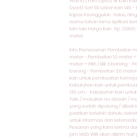
Warna (Yarn Dyed) 1B Kain Ka
Dyed) Seri 30 Lebar kain: 145 -
kapas Keunggulan : halus, din
warna tahan lama Aplikasi: ke
lain-lain Harga kain : Rp. 21.95
meter
Info Pemesanan: Pembelian 
meter - Pembelian 1,0 meter = p
meter = Pilih / klik 3 barang - P
barang - Pembelian 3,0 meter = 
kain untuk pembuatan Kemeja 
Kebutuhan kain untuk pembua
130 cm. - Kebutuhan kain unt
Tulis / masukan no desain / m
yang sudah dipotong / dibeli 
pastikan terlebih dahulu sebe
untuk informasi dan ketersed
Pesanan yang kami terima dar
jam 14:00 WIB akan dikirim har