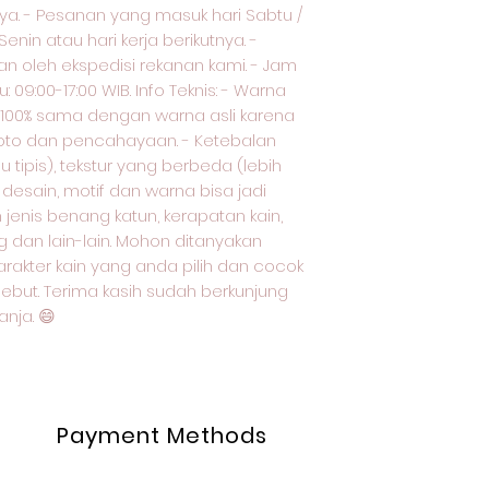
nya. - Pesanan yang masuk hari Sabtu /
 Senin atau hari kerja berikutnya. -
n oleh ekspedisi rekanan kami. - Jam
 09:00-17:00 WIB. Info Teknis: - Warna
k 100% sama dengan warna asli karena
oto dan pencahayaan. - Ketebalan
 tipis), tekstur yang berbeda (lebih
 desain, motif dan warna bisa jadi
enis benang katun, kerapatan kain,
g dan lain-lain. Mohon ditanyakan
arakter kain yang anda pilih dan cocok
sebut. Terima kasih sudah berkunjung
nja. 😄
Payment Methods