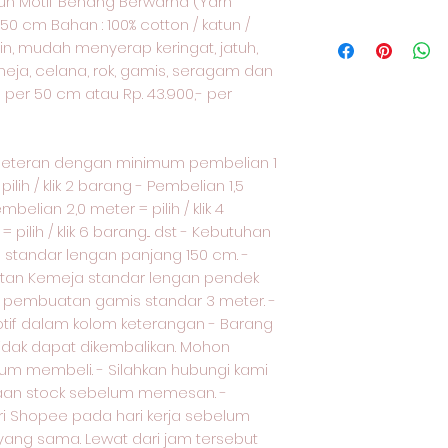
tun Motif Benang Berwarna (Yarn
kapas Keunggulan 
they are dissatisfi
 150 cm Bahan : 100% cotton / katun /
menyerap keringat
I'm a shipping poli
straightforward re
Aplikasi: kemeja, 
gin, mudah menyerap keringat, jatuh,
more information 
great way to build
lain-lain Harga kain
meja, celana, rok, gamis, seragam dan
packaging and cost
customers that th
Rp. 43.900,- per me
information about 
0,- per 50 cm atau Rp. 43.900,- per
way to build trust
that they can buy 
meteran dengan minimum pembelian 1
ilih / klik 2 barang - Pembelian 1,5
embelian 2,0 meter = pilih / klik 4
pilih / klik 6 barang... dst - Kebutuhan
standar lengan panjang 150 cm. -
tan Kemeja standar lengan pendek
uk pembuatan gamis standar 3 meter. -
otif dalam kolom keterangan - Barang
tidak dapat dikembalikan. Mohon
lum membeli. - Silahkan hubungi kami
iaan stock sebelum memesan. -
i Shopee pada hari kerja sebelum
i yang sama. Lewat dari jam tersebut