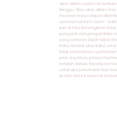
akan dikirim pada hari berikut
Minggu / libur akan dikirim hari
Pesanan hanya dapat dikirimka
operasional kami: Senin - Sabtu:
kain di foto kemungkinan tida
pengaruh dari pengambilan f
yang berbeda (lebih tebal atau
halus, lembut atau kaku) antar
tidak sama karena perbedaan j
jenis anyaman, proses finishin
terlebih dahulu kepada kami k
untuk apa peruntukan kain ter
ke toko kami & selamat berbela