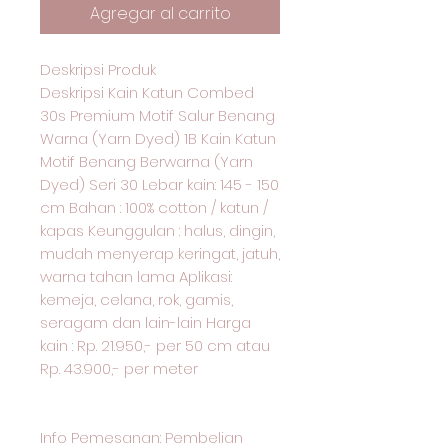
Agregar al carrito
Deskripsi Produk
Deskripsi Kain Katun Combed
30s Premium Motif Salur Benang
Warna (Yarn Dyed) 1B Kain Katun
Motif Benang Berwarna (Yarn
Dyed) Seri 30 Lebar kain: 145 - 150
cm Bahan : 100% cotton / katun /
kapas Keunggulan : halus, dingin,
mudah menyerap keringat, jatuh,
warna tahan lama Aplikasi:
kemeja, celana, rok, gamis,
seragam dan lain-lain Harga
kain : Rp. 21.950,- per 50 cm atau
Rp. 43.900,- per meter
Info Pemesanan: Pembelian